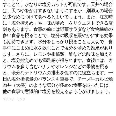
すことで、かなりの塩分カットが可能です。天丼の場合
は、天つゆをかけすぎないようにするか、別添えの場合
は少なめにつけて食べるとよいでしょう。また、注文時
に「塩分控えめ」や「味の薄め」をリクエストできる店
舗もあります。食事の前には野菜サラダなど食物繊維の
多い食品を摂ることで、塩分の吸収を緩やかにする効果
も期待できます。水分をしっかり摂ることも大切で、食
事中にこまめに水を飲むことで塩分を薄める効果があり
ます。さらに、レモンや柑橘類、酢などの酸味を加える
と、塩分控えめでも満足感が得られます。食後には、カ
リウムを多く含むバナナやオレンジなどの果物を摂る
と、余分なナトリウムの排出を促すのに役立ちます。一
日の塩分摂取量のバランスも重要で、チーズ牛カルビ焼
肉丼（大盛）のような塩分が多めの食事を取った日は、
他の食事で意識的に塩分を控えるよう心がけましょう。
スポンサーリンク