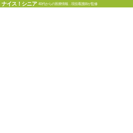
ナイス！シニア
40代からの医療情報…現役看護師が監修