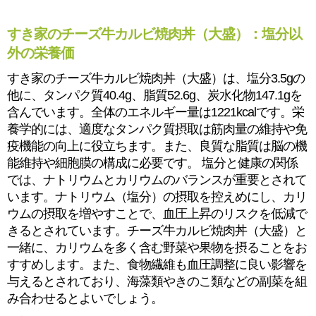
すき家のチーズ牛カルビ焼肉丼（大盛）：塩分以
外の栄養価
すき家のチーズ牛カルビ焼肉丼（大盛）は、塩分3.5gの
他に、タンパク質40.4g、脂質52.6g、炭水化物147.1gを
含んでいます。全体のエネルギー量は1221kcalです。栄
養学的には、適度なタンパク質摂取は筋肉量の維持や免
疫機能の向上に役立ちます。また、良質な脂質は脳の機
能維持や細胞膜の構成に必要です。 塩分と健康の関係
では、ナトリウムとカリウムのバランスが重要とされて
います。ナトリウム（塩分）の摂取を控えめにし、カリ
ウムの摂取を増やすことで、血圧上昇のリスクを低減で
きるとされています。チーズ牛カルビ焼肉丼（大盛）と
一緒に、カリウムを多く含む野菜や果物を摂ることをお
すすめします。また、食物繊維も血圧調整に良い影響を
与えるとされており、海藻類やきのこ類などの副菜を組
み合わせるとよいでしょう。