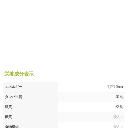
栄養成分表示
エネルギー
1,221.0kcal
タンパク質
40.4g
脂質
52.6g
糖質
未入力
食物繊維
未入力