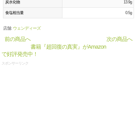
炭水化物
13.9g
食塩相当量
0.5g
店舗:
ウェンディーズ
前の商品へ
次の商品へ
書籍『超回復の真実』がAmazon
で好評発売中！
スポンサーリンク