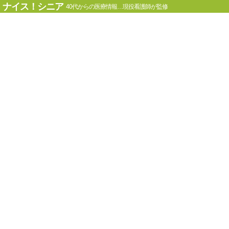
ナイス！シニア
40代からの医療情報…現役看護師が監修