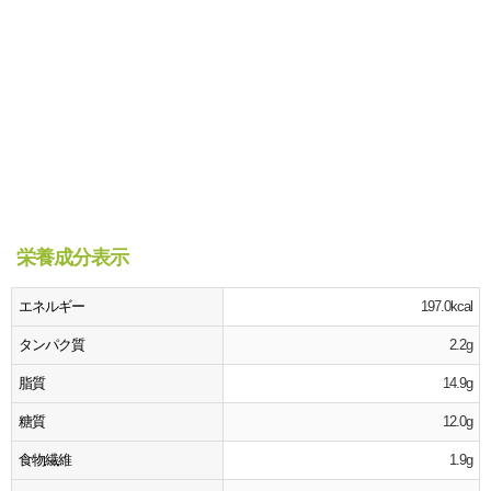
栄養成分表示
エネルギー
197.0kcal
タンパク質
2.2g
脂質
14.9g
糖質
12.0g
食物繊維
1.9g