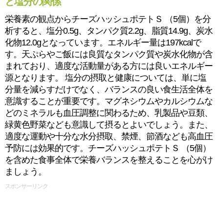
と塩分の関係
栄養素の観点からチーズハッシュポテトＳ （5個）を分
析すると、塩分0.5g、タンパク質2.2g、脂質14.9g、炭水
化物12.0gとなっています。エネルギー量は197kcalで
す。天ぷらやご飯には良質なタンパク質や炭水化物が含
まれており、適度な活動量がある方には良いエネルギー
源となります。 塩分の摂取と健康については、単に塩
分量を減らすだけでなく、バランスの良い食生活全体を
意識することが重要です。マグネシウムやカルシウムな
どのミネラルも血圧調整に関わるため、乳製品や豆類、
緑黄色野菜なども意識して摂るとよいでしょう。また、
適度な運動や十分な水分摂取、禁煙、節酒なども高血圧
予防には効果的です。チーズハッシュポテトＳ （5個）
を含めた食事全体で栄養バランスを整えることを心がけ
ましょう。
スポンサーリンク