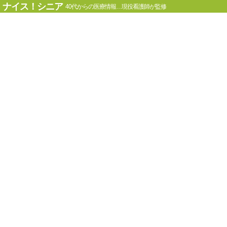
ナイス！シニア
40代からの医療情報…現役看護師が監修