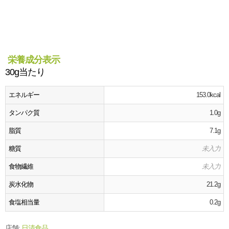
栄養成分表示
30g当たり
エネルギー
153.0kcal
タンパク質
1.0g
脂質
7.1g
糖質
未入力
食物繊維
未入力
炭水化物
21.2g
食塩相当量
0.2g
店舗:
日清食品