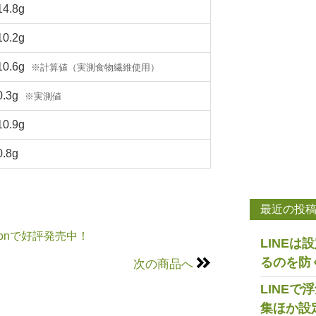
14.8g
10.2g
10.6g
※計算値（実測食物繊維使用）
0.3g
※実測値
10.9g
0.8g
最近の投
onで好評発売中！
LINE
るのを防
次の商品へ
LINE
集ほか設