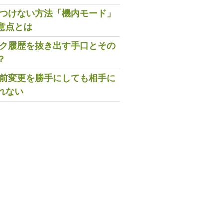
既読つけない方法「機内モード」
意点とは
トーク履歴を抜き出す手口とその
？
の名前変更を勝手にしても相手に
れない