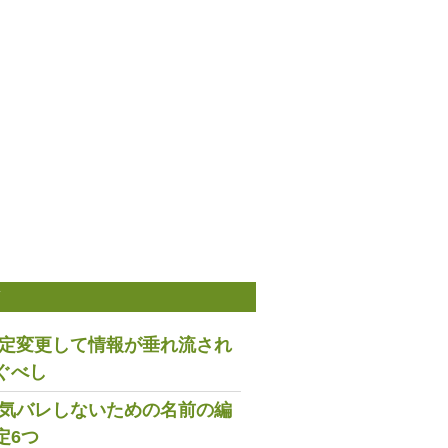
稿
は設定変更して情報が垂れ流され
ぐべし
で浮気バレしないための名前の編
定6つ