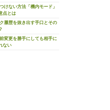
既読つけない方法「機内モード」
意点とは
トーク履歴を抜き出す手口とその
？
の名前変更を勝手にしても相手に
れない