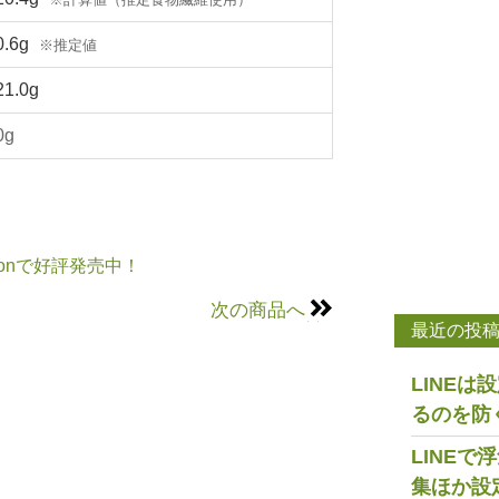
0.6g
※推定値
21.0g
0g
onで好評発売中！
次の商品へ
最近の投
LINE
るのを防
LINE
集ほか設