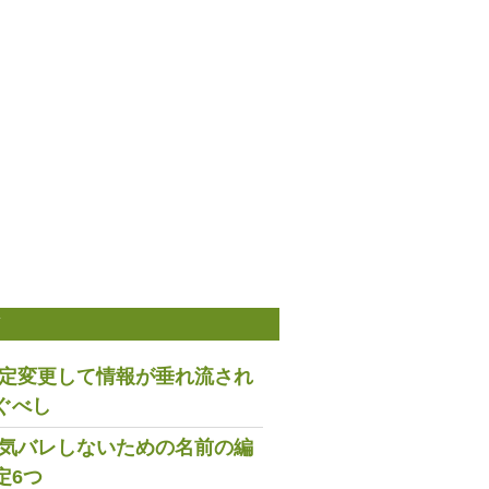
稿
は設定変更して情報が垂れ流され
ぐべし
で浮気バレしないための名前の編
定6つ