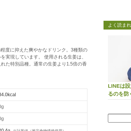
よく読ま
1g程度に抑えた爽やかなドリンク。3種類の
を実現しています。 使用される生姜は、
れた特別品種。通常の生姜より1.5倍の香
LINE
るのを防
84.0kcal
0g
0g
20.4g
※計算値（推定食物繊維使用）