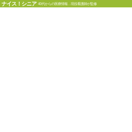
ナイス！シニア
40代からの医療情報…現役看護師が監修