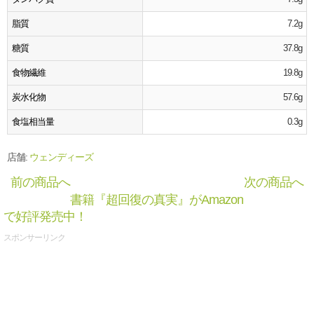
脂質
7.2g
糖質
37.8g
食物繊維
19.8g
炭水化物
57.6g
食塩相当量
0.3g
店舗:
ウェンディーズ
前の商品へ
次の商品へ
書籍『超回復の真実』がAmazon
で好評発売中！
スポンサーリンク