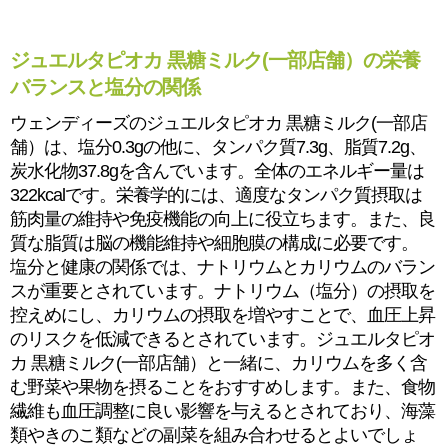
ジュエルタピオカ 黒糖ミルク(一部店舗）の栄養
バランスと塩分の関係
ウェンディーズのジュエルタピオカ 黒糖ミルク(一部店
舗）は、塩分0.3gの他に、タンパク質7.3g、脂質7.2g、
炭水化物37.8gを含んでいます。全体のエネルギー量は
322kcalです。栄養学的には、適度なタンパク質摂取は
筋肉量の維持や免疫機能の向上に役立ちます。また、良
質な脂質は脳の機能維持や細胞膜の構成に必要です。
塩分と健康の関係では、ナトリウムとカリウムのバラン
スが重要とされています。ナトリウム（塩分）の摂取を
控えめにし、カリウムの摂取を増やすことで、血圧上昇
のリスクを低減できるとされています。ジュエルタピオ
カ 黒糖ミルク(一部店舗）と一緒に、カリウムを多く含
む野菜や果物を摂ることをおすすめします。また、食物
繊維も血圧調整に良い影響を与えるとされており、海藻
類やきのこ類などの副菜を組み合わせるとよいでしょ