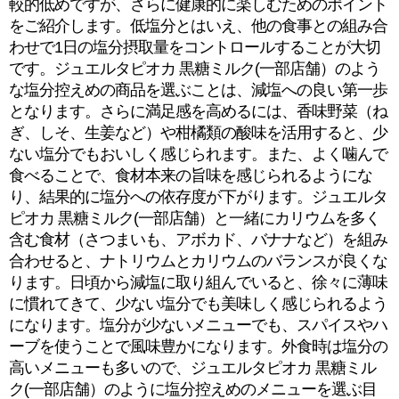
較的低めですが、さらに健康的に楽しむためのポイント
をご紹介します。低塩分とはいえ、他の食事との組み合
わせで1日の塩分摂取量をコントロールすることが大切
です。ジュエルタピオカ 黒糖ミルク(一部店舗）のよう
な塩分控えめの商品を選ぶことは、減塩への良い第一歩
となります。さらに満足感を高めるには、香味野菜（ね
ぎ、しそ、生姜など）や柑橘類の酸味を活用すると、少
ない塩分でもおいしく感じられます。また、よく噛んで
食べることで、食材本来の旨味を感じられるようにな
り、結果的に塩分への依存度が下がります。ジュエルタ
ピオカ 黒糖ミルク(一部店舗）と一緒にカリウムを多く
含む食材（さつまいも、アボカド、バナナなど）を組み
合わせると、ナトリウムとカリウムのバランスが良くな
ります。日頃から減塩に取り組んでいると、徐々に薄味
に慣れてきて、少ない塩分でも美味しく感じられるよう
になります。塩分が少ないメニューでも、スパイスやハ
ーブを使うことで風味豊かになります。外食時は塩分の
高いメニューも多いので、ジュエルタピオカ 黒糖ミル
ク(一部店舗）のように塩分控えめのメニューを選ぶ目