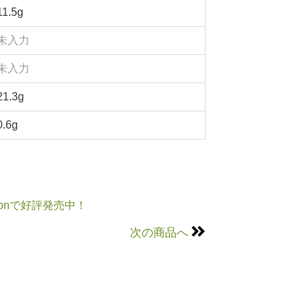
11.5g
未入力
未入力
21.3g
0.6g
onで好評発売中！
次の商品へ