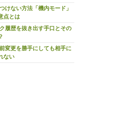
既読つけない方法「機内モード」
意点とは
トーク履歴を抜き出す手口とその
？
の名前変更を勝手にしても相手に
れない