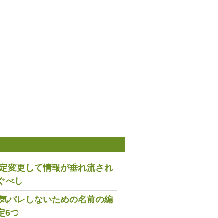
稿
は設定変更して情報が垂れ流され
ぐべし
で浮気バレしないための名前の編
定6つ