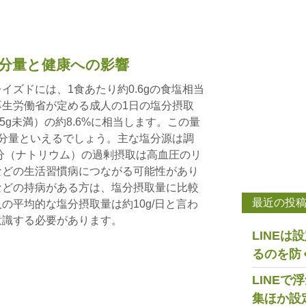
分量と健康への影響
イズドには、1食あたり約0.6gの食塩相当
生労働省が定める成人の1日の塩分摂取
.5g未満）の約8.6%に相当します。この量
分量といえるでしょう。主な塩分源は調
分（ナトリウム）の過剰摂取は高血圧のリ
などの生活習慣病につながる可能性があり
などの持病がある方は、塩分摂取量に比較
最近の投
の平均的な塩分摂取量は約10g/日と言わ
意識する必要があります。
LINE
るのを防
LINE
集ほか設