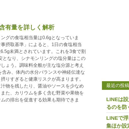
含有量を詳しく解析
ングの食塩相当量は0.6gとなっていま
事摂取基準」によると、1日の食塩相当
性6.5g未満とされています。これを3食で割
が目安となり、シナモンリングの塩分量はこの
でしょう。調味料全般が主な塩分源と考え
を含み、体内の水分バランスや神経伝達な
、摂りすぎると健康リスクが高まります。
最近の投
に汁物を残したり、醤油やソースを少なめ
。また、カリウムを多く含む野菜や果物を
LINE
ウムの排出を促進する効果も期待できま
るのを防
LINE
集ほか設