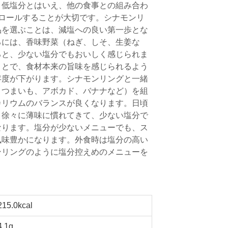
。低塩分とはいえ、他の食事との組み合わ
ロールすることが大切です。シナモンリ
品を選ぶことは、減塩への良い第一歩とな
るには、香味野菜（ねぎ、しそ、生姜な
ると、少ない塩分でもおいしく感じられま
ことで、食材本来の旨味を感じられるよう
存度が下がります。シナモンリングと一緒
さつまいも、アボカド、バナナなど）を組
カリウムのバランスが良くなります。日頃
、徐々に薄味に慣れてきて、少ない塩分で
なります。塩分が少ないメニューでも、ス
風味豊かになります。外食時は塩分の高い
ンリングのように塩分控えめのメニューを
。
215.0kcal
4.1g