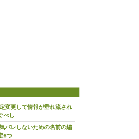
稿
は設定変更して情報が垂れ流され
ぐべし
で浮気バレしないための名前の編
定6つ