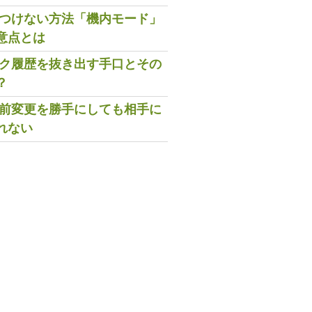
既読つけない方法「機内モード」
意点とは
トーク履歴を抜き出す手口とその
？
の名前変更を勝手にしても相手に
れない