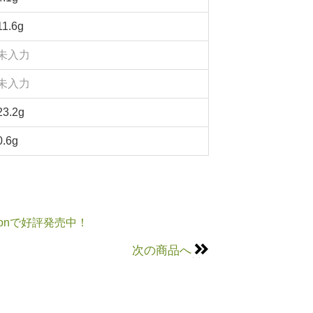
11.6g
未入力
未入力
23.2g
0.6g
onで好評発売中！
次の商品へ