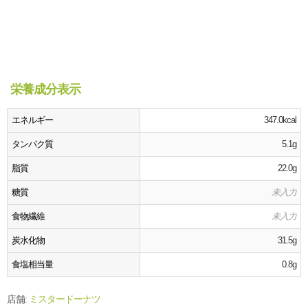
栄養成分表示
エネルギー
347.0kcal
タンパク質
5.1g
脂質
22.0g
糖質
未入力
食物繊維
未入力
炭水化物
31.5g
食塩相当量
0.8g
店舗:
ミスタードーナツ