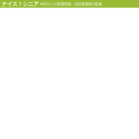
ナイス！シニア
40代からの医療情報…現役看護師が監修