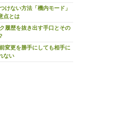
既読つけない方法「機内モード」
意点とは
トーク履歴を抜き出す手口とその
？
の名前変更を勝手にしても相手に
れない