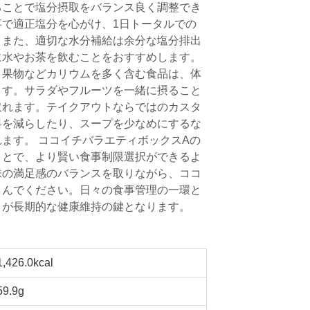
ることで塩分摂取をバランス良く調整でき
で適正塩分を心がけ、1日トータルでの
。また、適切な水分補給は余分な塩分排出
に水やお茶を飲むことをおすすめします。
、果物などカリウムを多く含む食品は、体
ます。サラダやフルーツを一緒に摂ること
取れます。テイクアウトならではのカスタ
料を減らしたり、スープを少なめにするな
ます。 ココイチバラエティボックスAの
ことで、より賢い食事制限選択ができるよ
味の満足感のバランスを取りながら、ココ
しんでください。日々の食事管理の一環と
とが長期的な健康維持の鍵となります。
1,426.0kcal
59.9g