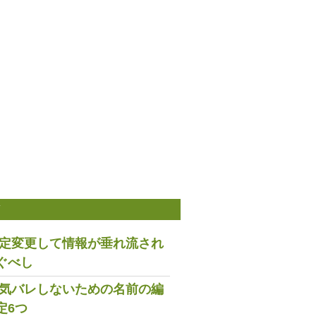
稿
は設定変更して情報が垂れ流され
ぐべし
で浮気バレしないための名前の編
定6つ