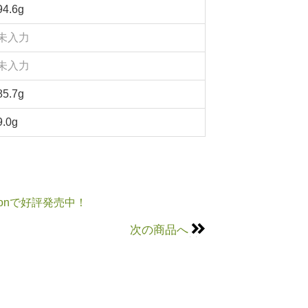
94.6g
未入力
未入力
85.7g
9.0g
onで好評発売中！
次の商品へ