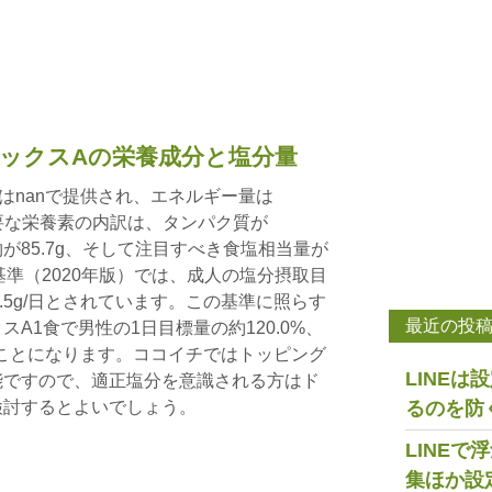
ックスAの栄養成分と塩分量
はnanで提供され、エネルギー量は
。主要な栄養素の内訳は、タンパク質が
化物が85.7g、そして注目すべき食塩相当量が
取基準（2020年版）では、成人の塩分摂取目
6.5g/日とされています。この基準に照らす
最近の投
A1食で男性の1日目標量の約120.0%、
することになります。ココイチではトッピング
LINE
能ですので、適正塩分を意識される方はド
検討するとよいでしょう。
るのを防
LINE
集ほか設