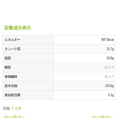
栄養成分表示
エネルギー
997.0kcal
タンパク質
31.7g
脂質
32.8g
糖質
未入力
食物繊維
未入力
炭水化物
143.6g
食塩相当量
5.2g
店舗:
すき家
前の商品へ
次の商品へ