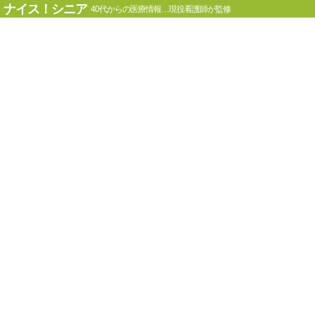
ナイス！シニア
40代からの医療情報…現役看護師が監修