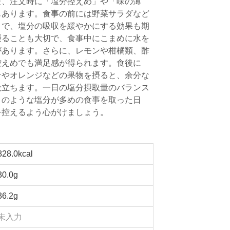
た、注文時に「塩分控えめ」や「味の薄
もあります。食事の前には野菜サラダなど
とで、塩分の吸収を緩やかにする効果も期
摂ることも大切で、食事中にこまめに水を
があります。さらに、レモンや柑橘類、酢
控えめでも満足感が得られます。食後に
ナやオレンジなどの果物を摂ると、余分な
役立ちます。一日の塩分摂取量のバランス
）のような塩分が多めの食事を取った日
を控えるよう心がけましょう。
828.0kcal
30.0g
36.2g
未入力