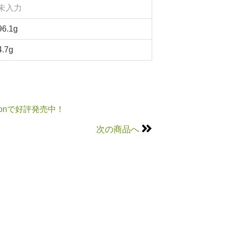
未入力
96.1g
4.7g
onで好評発売中！
次の商品へ