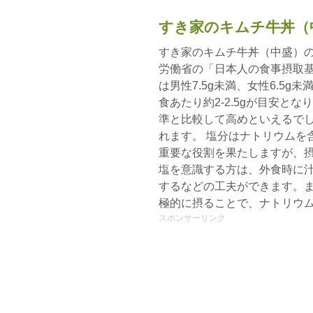
すき家のキムチ牛丼（
すき家のキムチ牛丼（中盛）の
労働省の「日本人の食事摂取基
は男性7.5g未満、女性6.5
食あたり約2-2.5gが目安と
準と比較して高めといえるで
れます。 塩分はナトリウムを
重要な役割を果たしますが、
塩を意識する方は、外食時に
するなどの工夫ができます。
極的に摂ることで、ナトリウ
スポンサーリンク