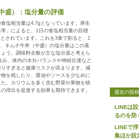
中盛）：塩分量の評価
食塩相当量は4.7gとなっています。厚生
準」によると、1日の食塩相当量の目標
g未満とされています。これを3食で割ると、1
なり、キムチ牛丼（中盛）の塩分量はこの基
しょう。調味料全般が主な塩分源と考えら
含み、体内の水分バランスや神経伝達など
摂りすぎると健康リスクが高まります。減
汁物を残したり、醤油やソースを少なめに
また、カリウムを多く含む野菜や果物を積
ムの排出を促進する効果も期待できます。
最近の投
LINE
るのを防
LINE
集ほか設