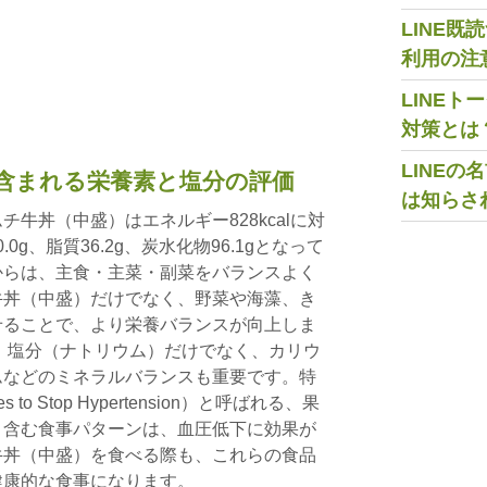
LINE
利用の注
LINE
対策とは
LINE
含まれる栄養素と塩分の評価
は知らさ
牛丼（中盛）はエネルギー828kcalに対
.0g、脂質36.2g、炭水化物96.1gとなって
からは、主食・主菜・副菜をバランスよく
牛丼（中盛）だけでなく、野菜や海藻、き
せることで、より栄養バランスが向上しま
、塩分（ナトリウム）だけでなく、カリウ
ムなどのミネラルバランスも重要です。特
es to Stop Hypertension）と呼ばれる、果
く含む食事パターンは、血圧低下に効果が
牛丼（中盛）を食べる際も、これらの食品
健康的な食事になります。