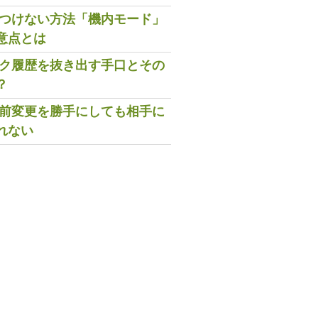
既読つけない方法「機内モード」
意点とは
トーク履歴を抜き出す手口とその
？
の名前変更を勝手にしても相手に
れない