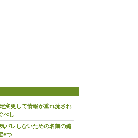
稿
は設定変更して情報が垂れ流され
ぐべし
で浮気バレしないための名前の編
定6つ