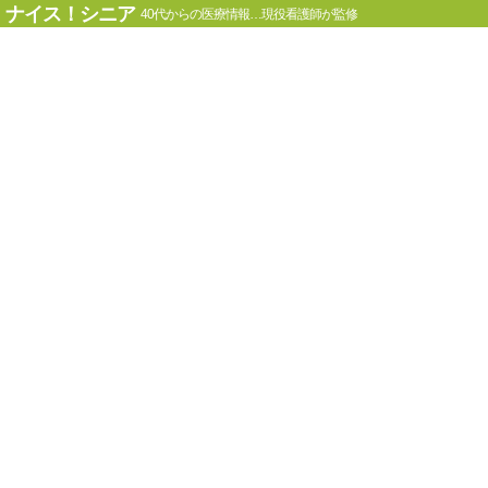
ナイス！シニア
40代からの医療情報…現役看護師が監修