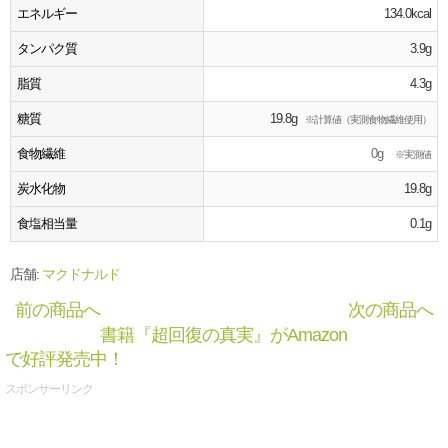
エネルギー
134.0kcal
タンパク質
3.9g
脂質
4.3g
糖質
19.8g
※計算値（実測食物繊維使用）
食物繊維
0g
※実測値
炭水化物
19.8g
食塩相当量
0.1g
店舗:
マクドナルド
前の商品へ
次の商品へ
書籍『超回復の真実』がAmazon
で好評発売中！
スポンサーリンク