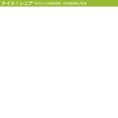
ナイス！シニア
40代からの医療情報…現役看護師が監修