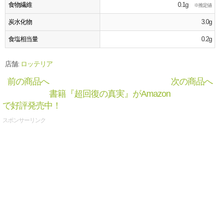
食物繊維
0.1g
※推定値
炭水化物
3.0g
食塩相当量
0.2g
店舗:
ロッテリア
前の商品へ
次の商品へ
書籍『超回復の真実』がAmazon
で好評発売中！
スポンサーリンク