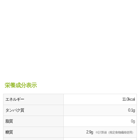
栄養成分表示
エネルギー
11.0kcal
タンパク質
0.1g
脂質
0g
糖質
2.9g
※計算値（推定食物繊維使用）