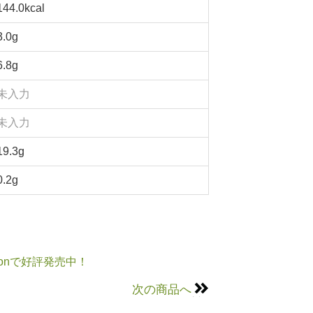
144.0kcal
3.0g
6.8g
未入力
未入力
19.3g
0.2g
onで好評発売中！
次の商品へ