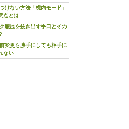
既読つけない方法「機内モード」
意点とは
トーク履歴を抜き出す手口とその
？
の名前変更を勝手にしても相手に
れない