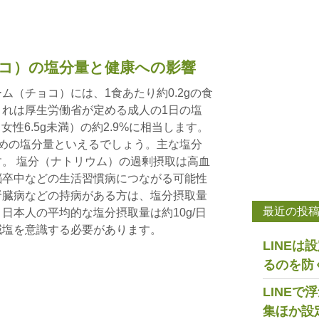
コ）の塩分量と健康への影響
ム（チョコ）には、1食あたり約0.2gの食
れは厚生労働省が定める成人の1日の塩
女性6.5g未満）の約2.9%に相当します。
めの塩分量といえるでしょう。主な塩分
。 塩分（ナトリウム）の過剰摂取は高血
脳卒中などの生活習慣病につながる可能性
腎臓病などの持病がある方は、塩分摂取量
最近の投
日本人の平均的な塩分摂取量は約10g/日
減塩を意識する必要があります。
LINE
るのを防
LINE
集ほか設