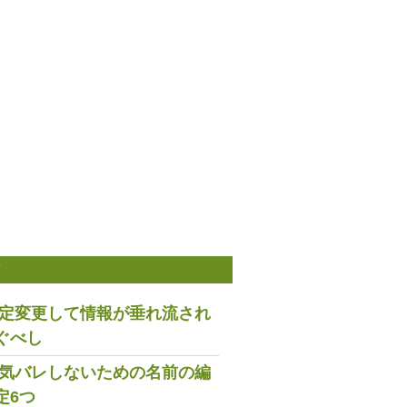
稿
は設定変更して情報が垂れ流され
ぐべし
で浮気バレしないための名前の編
定6つ