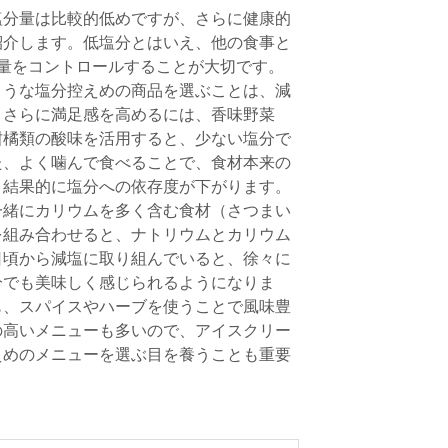
塩分量は比較的低めですが、さらに健康的
紹介します。低塩分とはいえ、他の食事と
量をコントロールすることが大切です。
ような塩分控えめの商品を選ぶことは、減
。さらに満足感を高めるには、香味野菜
柑橘類の酸味を活用すると、少ない塩分で
た、よく噛んで食べることで、食材本来の
、結果的に塩分への依存度が下がります。
一緒にカリウムを多く含む食材（さつまい
を組み合わせると、ナトリウムとカリウム
日頃から減塩に取り組んでいると、徐々に
分でも美味しく感じられるようになりま
も、スパイスやハーブを使うことで風味豊
の高いメニューも多いので、アイスクリー
えめのメニューを選ぶ目を養うことも重要