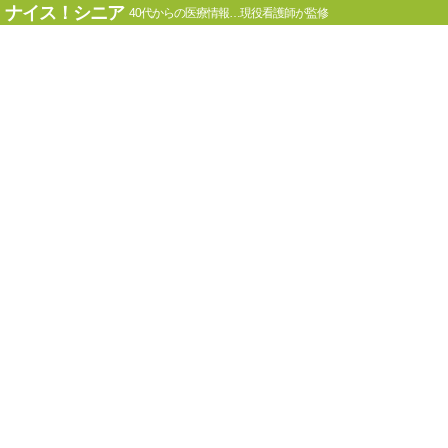
ナイス！シニア
40代からの医療情報…現役看護師が監修