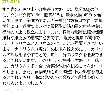
分の評価
すき家のわさび山かけ牛丼（大盛）は、塩分3.6gの他
に、タンパク質31.6g、脂質32.5g、炭水化物149.9gを含
んでいます。全体のエネルギー量は1020kcalです。栄養
学的には、適度なタンパク質摂取は筋肉量の維持や免疫
機能の向上に役立ちます。また、良質な脂質は脳の機能
維持や細胞膜の構成に必要です。 塩分と健康の関係で
は、ナトリウムとカリウムのバランスが重要とされてい
ます。ナトリウム（塩分）の摂取を控えめにし、カリウ
ムの摂取を増やすことで、血圧上昇のリスクを低減でき
るとされています。わさび山かけ牛丼（大盛）と一緒
に、カリウムを多く含む野菜や果物を摂ることをおすす
めします。また、食物繊維も血圧調整に良い影響を与え
るとされており、海藻類やきのこ類などの副菜を組み合
わせるとよいでしょう。
スポンサーリンク