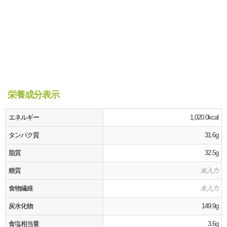
栄養成分表示
エネルギー
1,020.0kcal
タンパク質
31.6g
脂質
32.5g
糖質
未入力
食物繊維
未入力
炭水化物
149.9g
食塩相当量
3.6g