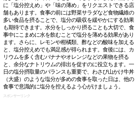
に「塩分控えめ」や「味の薄め」をリクエストできる店
舗もあります。食事の前には野菜サラダなど食物繊維の
多い食品を摂ることで、塩分の吸収を緩やかにする効果
も期待できます。水分をしっかり摂ることも大切で、食
事中にこまめに水を飲むことで塩分を薄める効果があり
ます。さらに、レモンや柑橘類、酢などの酸味を加える
と、塩分控えめでも満足感が得られます。食後には、カ
リウムを多く含むバナナやオレンジなどの果物を摂る
と、余分なナトリウムの排出を促すのに役立ちます。一
日の塩分摂取量のバランスも重要で、わさび山かけ牛丼
（大盛）のような塩分が多めの食事を取った日は、他の
食事で意識的に塩分を控えるよう心がけましょう。
スポンサーリンク