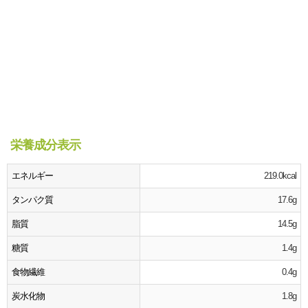
栄養成分表示
エネルギー
219.0kcal
タンパク質
17.6g
脂質
14.5g
糖質
1.4g
食物繊維
0.4g
炭水化物
1.8g