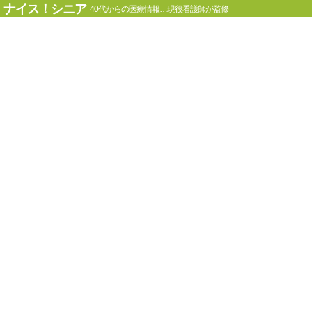
ナイス！シニア
40代からの医療情報…現役看護師が監修