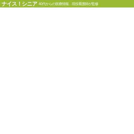
ナイス！シニア
40代からの医療情報…現役看護師が監修