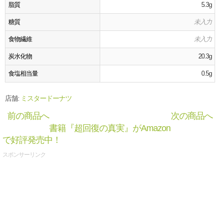
脂質
5.3g
糖質
未入力
食物繊維
未入力
炭水化物
20.3g
食塩相当量
0.5g
店舗:
ミスタードーナツ
前の商品へ
次の商品へ
書籍『超回復の真実』がAmazon
で好評発売中！
スポンサーリンク