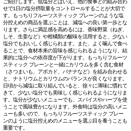
ご紹介します。低塩分とはいえ、他の食事との組み合わ
せで1日の塩分摂取量をコントロールすることが大切で
す。もっちりフルーツスティック プレーンのような塩
分控えめの商品を選ぶことは、減塩への良い第一歩とな
ります。さらに満足感を高めるには、香味野菜（ねぎ、
しそ、生姜など）や柑橘類の酸味を活用すると、少ない
塩分でもおいしく感じられます。また、よく噛んで食べ
ることで、食材本来の旨味を感じられるようになり、結
果的に塩分への依存度が下がります。もっちりフルーツ
スティック プレーンと一緒にカリウムを多く含む食材
（さつまいも、アボカド、バナナなど）を組み合わせる
と、ナトリウムとカリウムのバランスが良くなります。
日頃から減塩に取り組んでいると、徐々に薄味に慣れて
きて、少ない塩分でも美味しく感じられるようになりま
す。塩分が少ないメニューでも、スパイスやハーブを使
うことで風味豊かになります。外食時は塩分の高いメニ
ューも多いので、もっちりフルーツスティック プレー
ンのように塩分控えめのメニューを選ぶ目を養うことも
重要です。