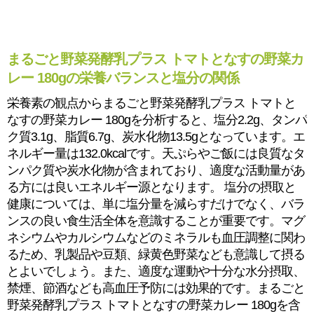
まるごと野菜発酵乳プラス トマトとなすの野菜カ
レー 180gの栄養バランスと塩分の関係
栄養素の観点からまるごと野菜発酵乳プラス トマトと
なすの野菜カレー 180gを分析すると、塩分2.2g、タンパ
ク質3.1g、脂質6.7g、炭水化物13.5gとなっています。エ
ネルギー量は132.0kcalです。天ぷらやご飯には良質なタ
ンパク質や炭水化物が含まれており、適度な活動量があ
る方には良いエネルギー源となります。 塩分の摂取と
健康については、単に塩分量を減らすだけでなく、バラ
ンスの良い食生活全体を意識することが重要です。マグ
ネシウムやカルシウムなどのミネラルも血圧調整に関わ
るため、乳製品や豆類、緑黄色野菜なども意識して摂る
とよいでしょう。また、適度な運動や十分な水分摂取、
禁煙、節酒なども高血圧予防には効果的です。まるごと
野菜発酵乳プラス トマトとなすの野菜カレー 180gを含