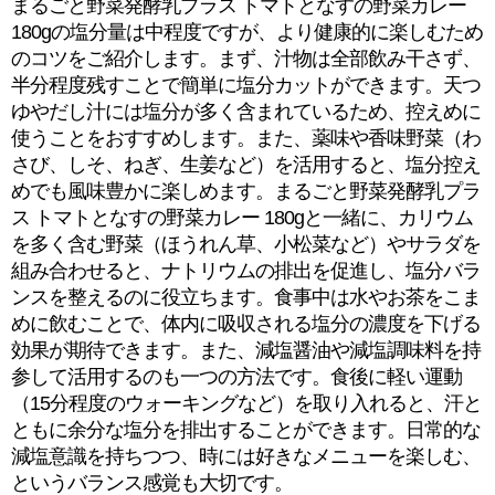
まるごと野菜発酵乳プラス トマトとなすの野菜カレー
180gの塩分量は中程度ですが、より健康的に楽しむため
のコツをご紹介します。まず、汁物は全部飲み干さず、
半分程度残すことで簡単に塩分カットができます。天つ
ゆやだし汁には塩分が多く含まれているため、控えめに
使うことをおすすめします。また、薬味や香味野菜（わ
さび、しそ、ねぎ、生姜など）を活用すると、塩分控え
めでも風味豊かに楽しめます。まるごと野菜発酵乳プラ
ス トマトとなすの野菜カレー 180gと一緒に、カリウム
を多く含む野菜（ほうれん草、小松菜など）やサラダを
組み合わせると、ナトリウムの排出を促進し、塩分バラ
ンスを整えるのに役立ちます。食事中は水やお茶をこま
めに飲むことで、体内に吸収される塩分の濃度を下げる
効果が期待できます。また、減塩醤油や減塩調味料を持
参して活用するのも一つの方法です。食後に軽い運動
（15分程度のウォーキングなど）を取り入れると、汗と
ともに余分な塩分を排出することができます。日常的な
減塩意識を持ちつつ、時には好きなメニューを楽しむ、
というバランス感覚も大切です。