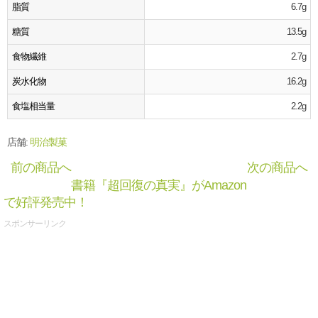
脂質
6.7g
糖質
13.5g
食物繊維
2.7g
炭水化物
16.2g
食塩相当量
2.2g
店舗:
明治製菓
前の商品へ
次の商品へ
書籍『超回復の真実』がAmazon
で好評発売中！
スポンサーリンク