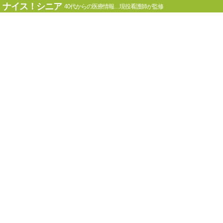
ナイス！シニア
40代からの医療情報…現役看護師が監修