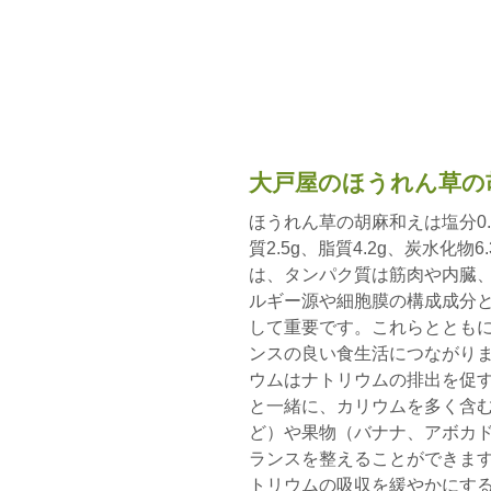
大戸屋のほうれん草の
ほうれん草の胡麻和えは塩分0.6
質2.5g、脂質4.2g、炭水化
は、タンパク質は筋肉や内臓
ルギー源や細胞膜の構成成分
して重要です。これらととも
ンスの良い食生活につながりま
ウムはナトリウムの排出を促
と一緒に、カリウムを多く含
ど）や果物（バナナ、アボカ
ランスを整えることができま
トリウムの吸収を緩やかにす