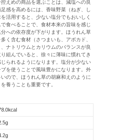
分控えめの商品を選ぶことは、減塩への良
満足感を高めるには、香味野菜（ねぎ、し
味を活用すると、少ない塩分でもおいしく
んで食べることで、食材本来の旨味を感じ
塩分への依存度が下がります。ほうれん草
を多く含む食材（さつまいも、アボカド、
と、ナトリウムとカリウムのバランスが良
取り組んでいると、徐々に薄味に慣れてき
感じられるようになります。塩分が少ない
ーブを使うことで風味豊かになります。外
多いので、ほうれん草の胡麻和えのように
目を養うことも重要です。
78.0kcal
2.5g
4.2g