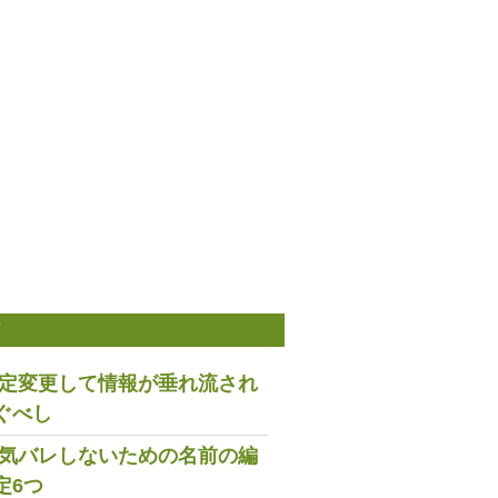
稿
は設定変更して情報が垂れ流され
ぐべし
で浮気バレしないための名前の編
定6つ