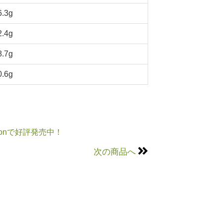
6.3g
2.4g
8.7g
0.6g
onで好評発売中！
次の商品へ