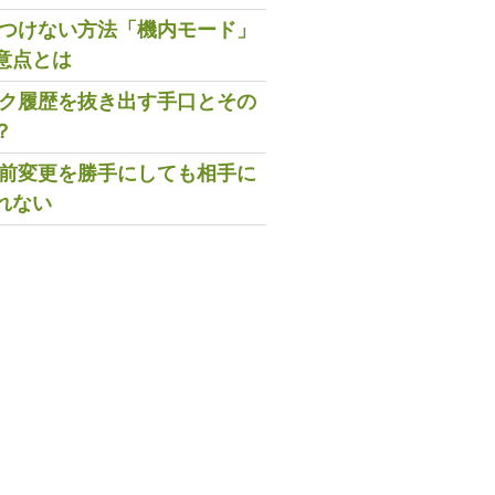
既読つけない方法「機内モード」
意点とは
トーク履歴を抜き出す手口とその
？
の名前変更を勝手にしても相手に
れない