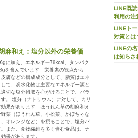
LINE
利用の注
LINE
対策とは
LINE
胡麻和え：塩分以外の栄養価
は知らさ
gに加え、エネルギー78kcal、タンパク
物6.3gを含んでいます。栄養素の観点から
、皮膚などの構成成分として、脂質はエネ
として、炭水化物は主要なエネルギー源と
に適切な塩分摂取を心がけることで、バラ
す。 塩分（ナトリウム）に対して、カリ
す効果があります。ほうれん草の胡麻和え
む野菜（ほうれん草、小松菜、かぼちゃな
ド、オレンジなど）を摂ることで、塩分バ
す。また、食物繊維を多く含む食品は、ナ
る効果があります。