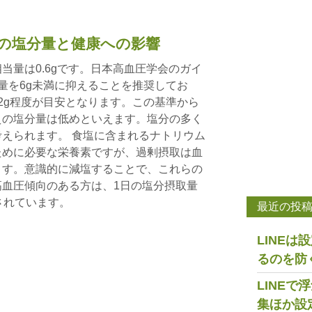
の塩分量と健康への影響
当量は0.6gです。日本高血圧学会のガイ
量を6g未満に抑えることを推奨してお
2g程度が目安となります。この基準から
えの塩分量は低めといえます。塩分の多く
えられます。 食塩に含まれるナトリウム
ために必要な栄養素ですが、過剰摂取は血
ます。意識的に減塩することで、これらの
血圧傾向のある方は、1日の塩分摂取量
されています。
最近の投
LINE
るのを防
LINE
集ほか設