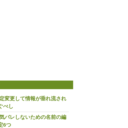
稿
は設定変更して情報が垂れ流され
ぐべし
で浮気バレしないための名前の編
定6つ