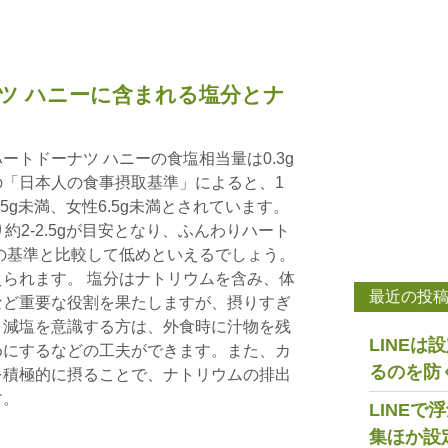
ツ ハニーに含まれる塩分とナ
トドーナツ ハニーの食塩相当量は0.3g
「日本人の食事摂取基準」によると、1
5g未満、女性6.5g未満とされています。
約2-2.5gが目安となり、ふんわりハート
の基準と比較して低めといえるでしょう。
られます。 塩分はナトリウムを含み、体
最近の投
など重要な役割を果たしますが、摂りすぎ
。減塩を意識する方は、外食時に汁物を残
LINE
めにするなどの工夫ができます。また、カ
るのを防
を積極的に摂ることで、ナトリウムの排出
す。
LINE
集ほか設