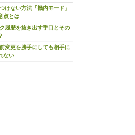
既読つけない方法「機内モード」
意点とは
トーク履歴を抜き出す手口とその
？
の名前変更を勝手にしても相手に
れない