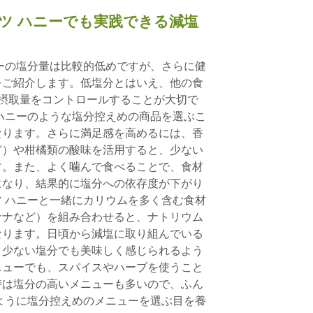
ツ ハニーでも実践できる減塩
ーの塩分量は比較的低めですが、さらに健
をご紹介します。低塩分とはいえ、他の食
摂取量をコントロールすることが大切で
ハニーのような塩分控えめの商品を選ぶこ
なります。さらに満足感を高めるには、香
ど）や柑橘類の酸味を活用すると、少ない
す。また、よく噛んで食べることで、食材
になり、結果的に塩分への依存度が下がり
 ハニーと一緒にカリウムを多く含む食材
ナナなど）を組み合わせると、ナトリウム
なります。日頃から減塩に取り組んでいる
、少ない塩分でも美味しく感じられるよう
ニューでも、スパイスやハーブを使うこと
時は塩分の高いメニューも多いので、ふん
ように塩分控えめのメニューを選ぶ目を養