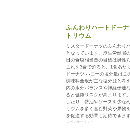
ふんわりハートドーナ
トリウム
ミスタードーナツのふんわりハー
となっています。厚生労働省の
日の食塩相当量の目標は男性7.
これを3食で割ると、1食あたり
ドーナツ ハニーの塩分量はこ
調味料全般が主な塩分源と考え
内の水分バランスや神経伝達
ると健康リスクが高まります
したり、醤油やソースを少な
リウムを多く含む野菜や果物
を促進する効果も期待できま
スポンサーリンク