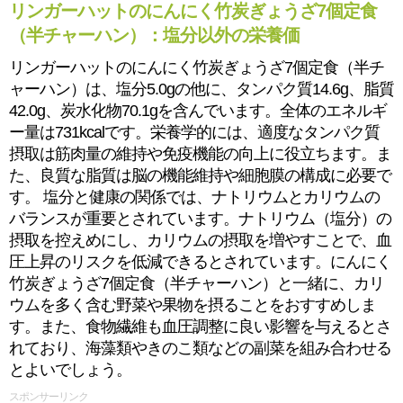
リンガーハットのにんにく竹炭ぎょうざ7個定食
（半チャーハン）：塩分以外の栄養価
リンガーハットのにんにく竹炭ぎょうざ7個定食（半チ
ャーハン）は、塩分5.0gの他に、タンパク質14.6g、脂質
42.0g、炭水化物70.1gを含んでいます。全体のエネルギ
ー量は731kcalです。栄養学的には、適度なタンパク質
摂取は筋肉量の維持や免疫機能の向上に役立ちます。ま
た、良質な脂質は脳の機能維持や細胞膜の構成に必要で
す。 塩分と健康の関係では、ナトリウムとカリウムの
バランスが重要とされています。ナトリウム（塩分）の
摂取を控えめにし、カリウムの摂取を増やすことで、血
圧上昇のリスクを低減できるとされています。にんにく
竹炭ぎょうざ7個定食（半チャーハン）と一緒に、カリ
ウムを多く含む野菜や果物を摂ることをおすすめしま
す。また、食物繊維も血圧調整に良い影響を与えるとさ
れており、海藻類やきのこ類などの副菜を組み合わせる
とよいでしょう。
スポンサーリンク