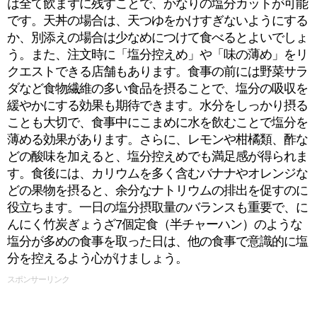
は全て飲まずに残すことで、かなりの塩分カットが可能
です。天丼の場合は、天つゆをかけすぎないようにする
か、別添えの場合は少なめにつけて食べるとよいでしょ
う。また、注文時に「塩分控えめ」や「味の薄め」をリ
クエストできる店舗もあります。食事の前には野菜サラ
ダなど食物繊維の多い食品を摂ることで、塩分の吸収を
緩やかにする効果も期待できます。水分をしっかり摂る
ことも大切で、食事中にこまめに水を飲むことで塩分を
薄める効果があります。さらに、レモンや柑橘類、酢な
どの酸味を加えると、塩分控えめでも満足感が得られま
す。食後には、カリウムを多く含むバナナやオレンジな
どの果物を摂ると、余分なナトリウムの排出を促すのに
役立ちます。一日の塩分摂取量のバランスも重要で、に
んにく竹炭ぎょうざ7個定食（半チャーハン）のような
塩分が多めの食事を取った日は、他の食事で意識的に塩
分を控えるよう心がけましょう。
スポンサーリンク