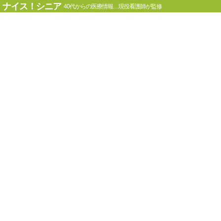
ナイス！シニア
40代からの医療情報…現役看護師が監修