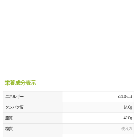
栄養成分表示
エネルギー
731.0kcal
タンパク質
14.6g
脂質
42.0g
糖質
未入力