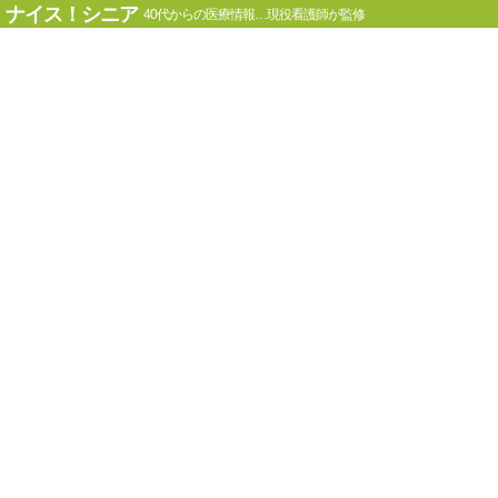
ナイス！シニア
40代からの医療情報…現役看護師が監修