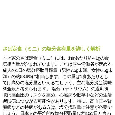
さば定食（ミニ）の塩分含有量を詳しく解析
すき家のさば定食（ミニ）には、1食あたり約4.1gの食
塩相当量が含まれています。これは厚生労働省が定める
成人の1日の塩分摂取目標量（男性7.5g未満、女性6.5g未
満）の約58.6%に相当します。この量は1食あたりとし
ては高めの塩分量といえるでしょう。主な塩分源は調味
料全般と考えられます。 塩分（ナトリウム）の過剰摂
取は高血圧のリスクを高め、心臓病や脳卒中などの生活
習慣病につながる可能性があります。特に、高血圧や腎
臓病などの持病がある方は、塩分摂取量に注意が必要で
しょう。日本人の平均的な塩分摂取量は約10g/日と言わ