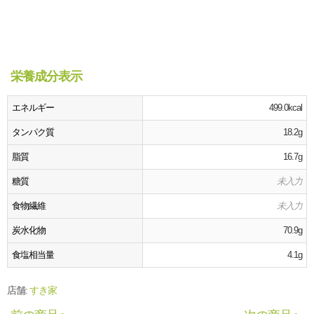
栄養成分表示
エネルギー
499.0kcal
タンパク質
18.2g
脂質
16.7g
糖質
未入力
食物繊維
未入力
炭水化物
70.9g
食塩相当量
4.1g
店舗:
すき家