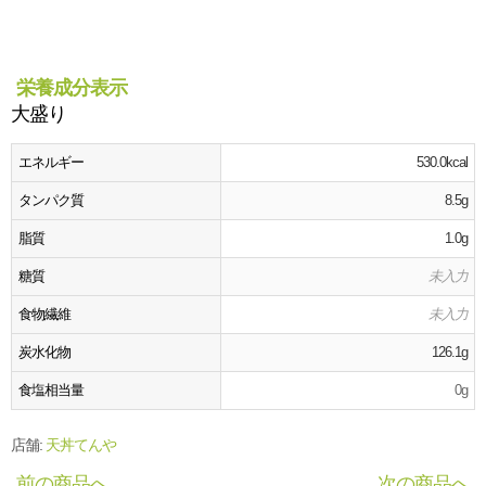
栄養成分表示
大盛り
エネルギー
530.0kcal
タンパク質
8.5g
脂質
1.0g
糖質
未入力
食物繊維
未入力
炭水化物
126.1g
食塩相当量
0g
店舗:
天丼てんや
前の商品へ
次の商品へ