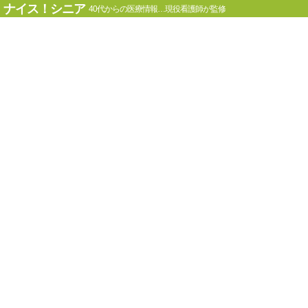
ナイス！シニア
40代からの医療情報…現役看護師が監修