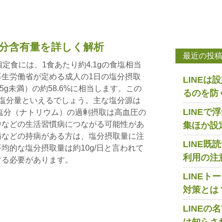
塩分含有量を詳しく解析
最近の投
定食には、1食あたり約4.1gの食塩相当
生労働省が定める成人の1日の塩分摂取
LINE
.5g未満）の約58.6%に相当します。この
るのを防
塩分量といえるでしょう。主な塩分源は
LINE
塩分（ナトリウム）の過剰摂取は高血圧の
中などの生活習慣病につながる可能性があ
集ほか設
病などの持病がある方は、塩分摂取量に注
LINE
均的な塩分摂取量は約10g/日と言われて
利用の注
する必要があります。
LINE
対策とは
LINE