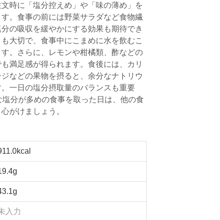
注文時に「塩分控えめ」や「味の薄め」を
ます。食事の前には野菜サラダなど食物繊
塩分の吸収を緩やかにする効果も期待でき
とも大切で、食事中にこまめに水を飲むこ
ます。さらに、レモンや柑橘類、酢などの
でも満足感が得られます。食後には、カリ
ンジなどの果物を摂ると、余分なナトリウ
す。一日の塩分摂取量のバランスも重要
な塩分が多めの食事を取った日は、他の食
う心がけましょう。
911.0kcal
19.4g
43.1g
未入力