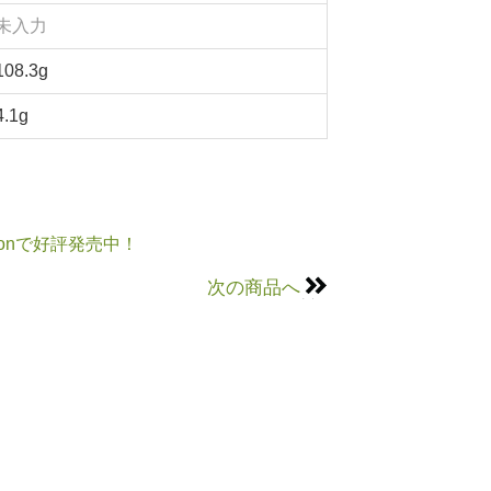
未入力
108.3g
4.1g
onで好評発売中！
次の商品へ