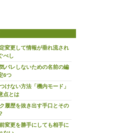
稿
は設定変更して情報が垂れ流され
ぐべし
で浮気バレしないための名前の編
定6つ
既読つけない方法「機内モード」
意点とは
トーク履歴を抜き出す手口とその
？
の名前変更を勝手にしても相手に