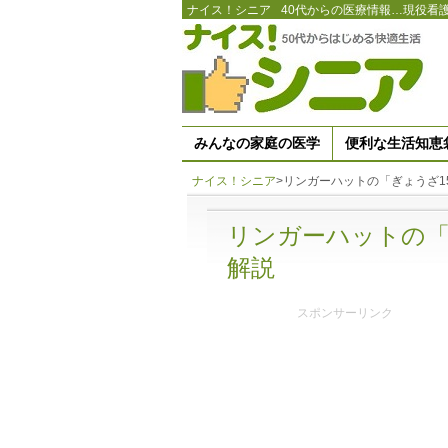
ナイス！シニア
40代からの医療情報…現役看
みんなの家庭の医学
便利な生活知恵
ナイス！シニア
>
リンガーハットの「ぎょうざ1
リンガーハットの「
解説
スポンサーリンク