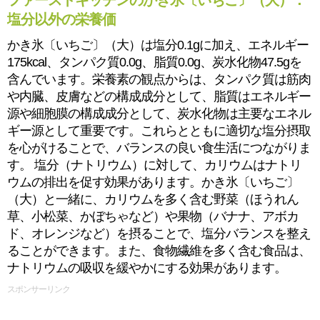
ファーストキッチンのかき氷〔いちご〕（大）：
塩分以外の栄養価
かき氷〔いちご〕（大）は塩分0.1gに加え、エネルギー
175kcal、タンパク質0.0g、脂質0.0g、炭水化物47.5gを
含んでいます。栄養素の観点からは、タンパク質は筋肉
や内臓、皮膚などの構成成分として、脂質はエネルギー
源や細胞膜の構成成分として、炭水化物は主要なエネル
ギー源として重要です。これらとともに適切な塩分摂取
を心がけることで、バランスの良い食生活につながりま
す。 塩分（ナトリウム）に対して、カリウムはナトリ
ウムの排出を促す効果があります。かき氷〔いちご〕
（大）と一緒に、カリウムを多く含む野菜（ほうれん
草、小松菜、かぼちゃなど）や果物（バナナ、アボカ
ド、オレンジなど）を摂ることで、塩分バランスを整え
ることができます。また、食物繊維を多く含む食品は、
ナトリウムの吸収を緩やかにする効果があります。
スポンサーリンク