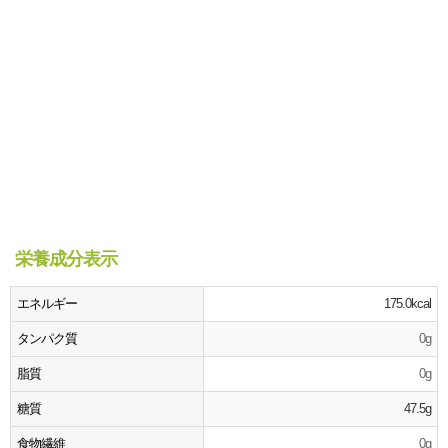
栄養成分表示
エネルギー
175.0kcal
タンパク質
0g
脂質
0g
糖質
47.5g
食物繊維
0g