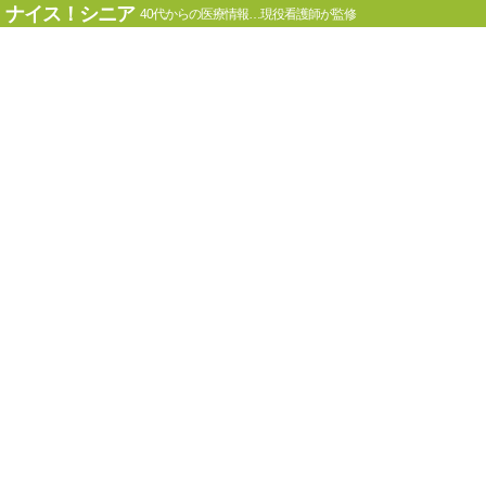
ナイス！シニア
40代からの医療情報…現役看護師が監修