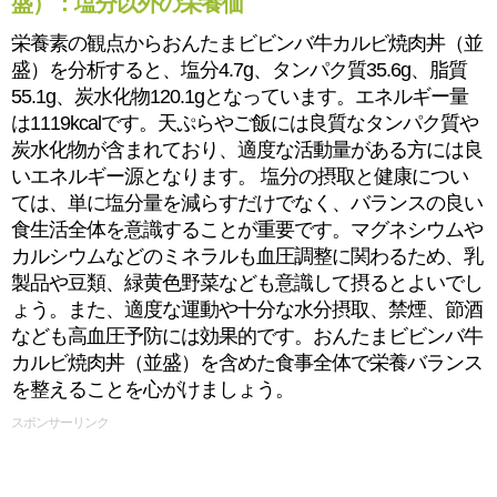
盛）：塩分以外の栄養価
栄養素の観点からおんたまビビンバ牛カルビ焼肉丼（並
盛）を分析すると、塩分4.7g、タンパク質35.6g、脂質
55.1g、炭水化物120.1gとなっています。エネルギー量
は1119kcalです。天ぷらやご飯には良質なタンパク質や
炭水化物が含まれており、適度な活動量がある方には良
いエネルギー源となります。 塩分の摂取と健康につい
ては、単に塩分量を減らすだけでなく、バランスの良い
食生活全体を意識することが重要です。マグネシウムや
カルシウムなどのミネラルも血圧調整に関わるため、乳
製品や豆類、緑黄色野菜なども意識して摂るとよいでし
ょう。また、適度な運動や十分な水分摂取、禁煙、節酒
なども高血圧予防には効果的です。おんたまビビンバ牛
カルビ焼肉丼（並盛）を含めた食事全体で栄養バランス
を整えることを心がけましょう。
スポンサーリンク