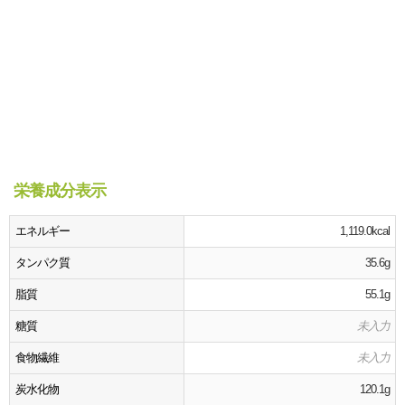
栄養成分表示
エネルギー
1,119.0kcal
タンパク質
35.6g
脂質
55.1g
糖質
未入力
食物繊維
未入力
炭水化物
120.1g