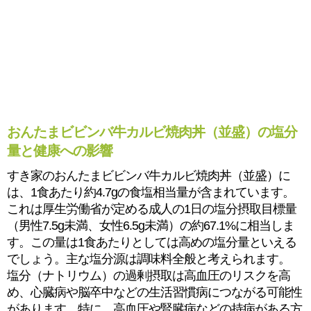
おんたまビビンバ牛カルビ焼肉丼（並盛）の塩分
量と健康への影響
すき家のおんたまビビンバ牛カルビ焼肉丼（並盛）に
は、1食あたり約4.7gの食塩相当量が含まれています。
これは厚生労働省が定める成人の1日の塩分摂取目標量
（男性7.5g未満、女性6.5g未満）の約67.1%に相当しま
す。この量は1食あたりとしては高めの塩分量といえる
でしょう。主な塩分源は調味料全般と考えられます。
塩分（ナトリウム）の過剰摂取は高血圧のリスクを高
め、心臓病や脳卒中などの生活習慣病につながる可能性
があります。特に、高血圧や腎臓病などの持病がある方