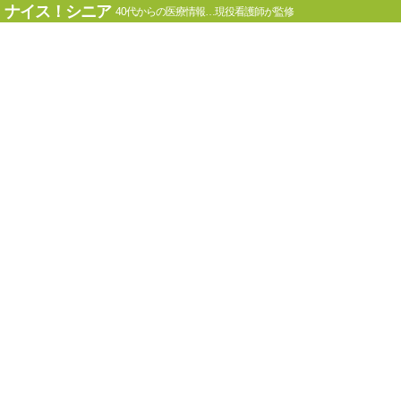
ナイス！シニア
40代からの医療情報…現役看護師が監修