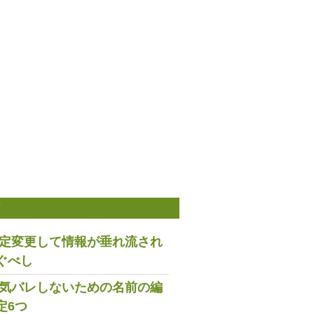
稿
は設定変更して情報が垂れ流され
ぐべし
で浮気バレしないための名前の編
定6つ