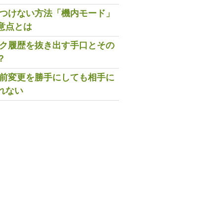
既読つけない方法「機内モード」
意点とは
トーク履歴を抜き出す手口とその
？
の名前変更を勝手にしても相手に
れない