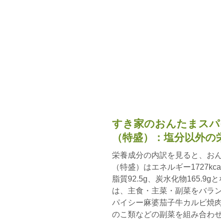
すき家のおんたまスパ
（特盛）：塩分以外の
栄養成分の内訳を見ると、お
（特盛）はエネルギー1727kca
脂質92.5g、炭水化物165.
は、主食・主菜・副菜をバラ
パイシー麻婆茄子牛カルビ焼
のこ類などの副菜を組み合わ