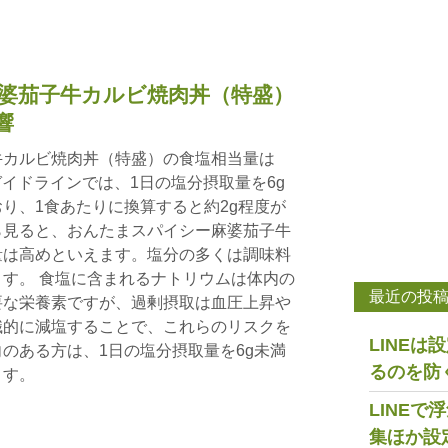
婆茄子牛カルビ焼肉丼（特盛）
響
牛カルビ焼肉丼（特盛）の食塩相当量は
ガイドラインでは、1日の塩分摂取量を6g
り、1食あたりに換算すると約2g程度が
ら見ると、おんたまスパイシー麻婆茄子牛
量は高めといえます。塩分の多くは調味料
す。 食塩に含まれるナトリウムは体内の
最近の投
要な栄養素ですが、過剰摂取は血圧上昇や
識的に減塩することで、これらのリスクを
LINE
のある方は、1日の塩分摂取量を6g未満
るのを防
ます。
LINE
集ほか設