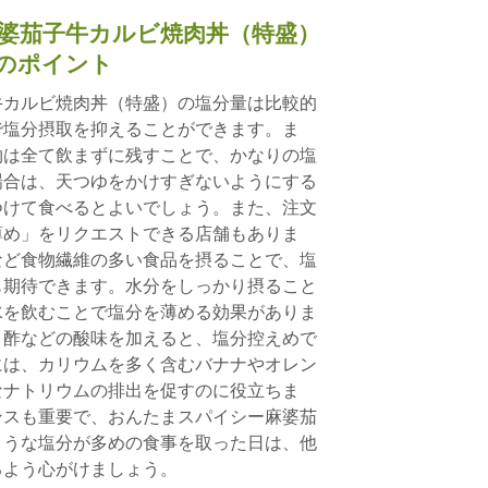
婆茄子牛カルビ焼肉丼（特盛）
のポイント
牛カルビ焼肉丼（特盛）の塩分量は比較的
で塩分摂取を抑えることができます。ま
物は全て飲まずに残すことで、かなりの塩
場合は、天つゆをかけすぎないようにする
つけて食べるとよいでしょう。また、注文
薄め」をリクエストできる店舗もありま
など食物繊維の多い食品を摂ることで、塩
も期待できます。水分をしっかり摂ること
水を飲むことで塩分を薄める効果がありま
、酢などの酸味を加えると、塩分控えめで
には、カリウムを多く含むバナナやオレン
なナトリウムの排出を促すのに役立ちま
ンスも重要で、おんたまスパイシー麻婆茄
ような塩分が多めの食事を取った日は、他
るよう心がけましょう。