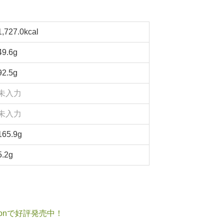
1,727.0kcal
49.6g
92.5g
未入力
未入力
165.9g
5.2g
onで好評発売中！