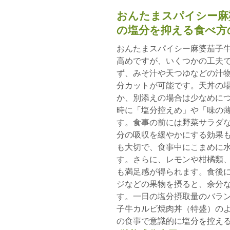
おんたまスパイシー麻
の塩分を抑える食べ方
おんたまスパイシー麻婆茄子
高めですが、いくつかの工夫
ず、みそ汁や天つゆなどの汁
分カットが可能です。天丼の
か、別添えの場合は少なめに
時に「塩分控えめ」や「味の
す。食事の前には野菜サラダ
分の吸収を緩やかにする効果
も大切で、食事中にこまめに
す。さらに、レモンや柑橘類
も満足感が得られます。食後
ジなどの果物を摂ると、余分
す。一日の塩分摂取量のバラ
子牛カルビ焼肉丼（特盛）の
の食事で意識的に塩分を控え