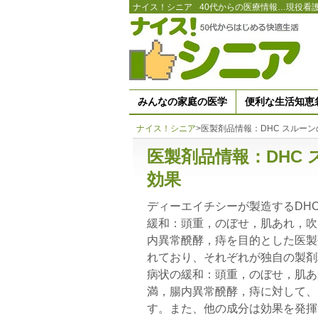
ナイス！シニア
40代からの医療情報…現役看
みんなの家庭の医学
便利な生活知恵
ナイス！シニア
>
医製剤品情報：DHC スルー
医製剤品情報：DHC
効果
ディーエイチシーが製造するDH
緩和：頭重，のぼせ，肌あれ，吹
内異常醗酵，痔を目的とした医製
れており、それぞれが独自の製剤
病状の緩和：頭重，のぼせ，肌あ
満，腸内異常醗酵，痔に対して、
す。また、他の成分は効果を発揮