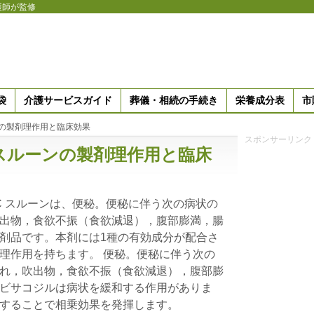
護師が監修
袋
介護サービスガイド
葬儀・相続の手続き
栄養成分表
市
ンの製剤理作用と臨床効果
スポンサーリンク
 スルーンの製剤理作用と臨床
C スルーンは、便秘。便秘に伴う次の病状の
出物，食欲不振（食欲減退），腹部膨満，腸
剤品です。本剤には1種の有効成分が配合さ
理作用を持ちます。 便秘。便秘に伴う次の
れ，吹出物，食欲不振（食欲減退），腹部膨
ビサコジルは病状を緩和する作用がありま
することで相乗効果を発揮します。