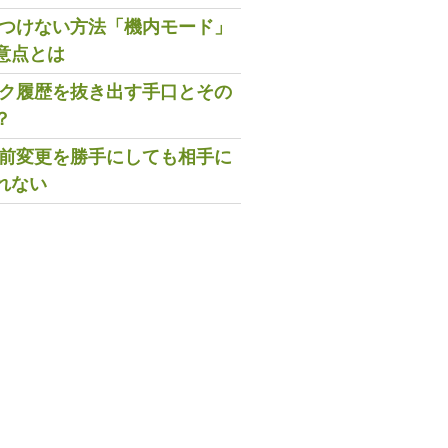
既読つけない方法「機内モード」
意点とは
トーク履歴を抜き出す手口とその
？
の名前変更を勝手にしても相手に
れない