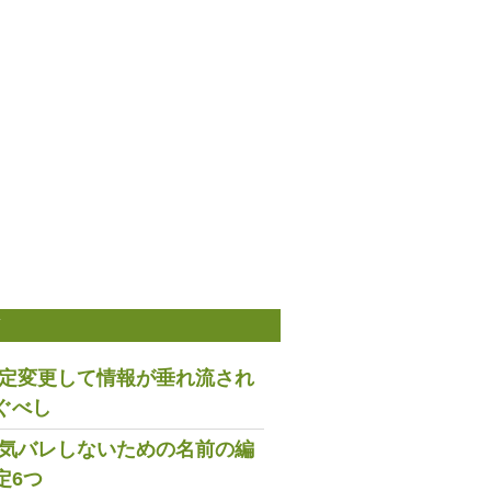
稿
は設定変更して情報が垂れ流され
ぐべし
で浮気バレしないための名前の編
定6つ