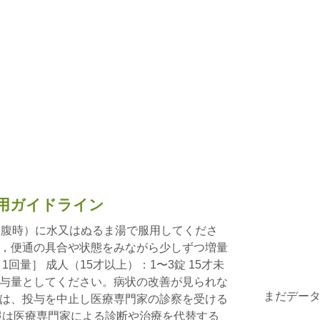
用ガイドライン
空腹時）に水又はぬるま湯で服用してくださ
，便通の具合や状態をみながら少しずつ増量
回量］ 成人（15才以上）：1〜3錠 15才未
与量としてください。病状の改善が見られな
まだデー
は、投与を中止し医療専門家の診察を受ける
報は医療専門家による診断や治療を代替する