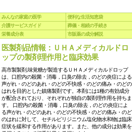
みんなの家庭の医学
便利な生活知恵袋
介護サービスガイド
葬儀・相続の手続き
栄養成分表
市販薬の成分解説
医製剤品情報：ＵＨＡメディカルドロ
ップの製剤理作用と臨床効果
高市製製剤,味覚糖が製造するＵＨＡメディカルドロップ
は、口腔内の殺菌・消毒，口臭の除去，のどの炎症による
声がれ・のどのあれ・のどの不快感・のどの痛み・のどの
はれを目的とした鎮痛製剤です。本剤には1種の有効成分
が配合されており、それぞれが独自の製剤理作用を持ちま
す。 口腔内の殺菌・消毒，口臭の除去，のどの炎症によ
る声がれ・のどのあれ・のどの不快感・のどの痛み・のど
のはれに対して、セチルピリジニウム塩化物水和物は臨床
症状を緩和する作用があります。また、他の成分は効果を