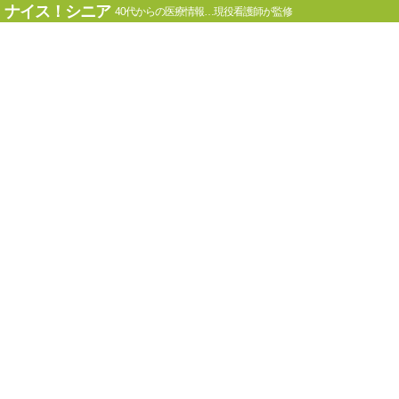
ナイス！シニア
40代からの医療情報…現役看護師が監修