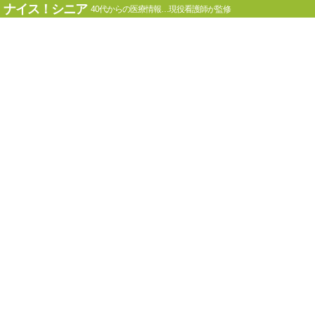
ナイス！シニア
40代からの医療情報…現役看護師が監修