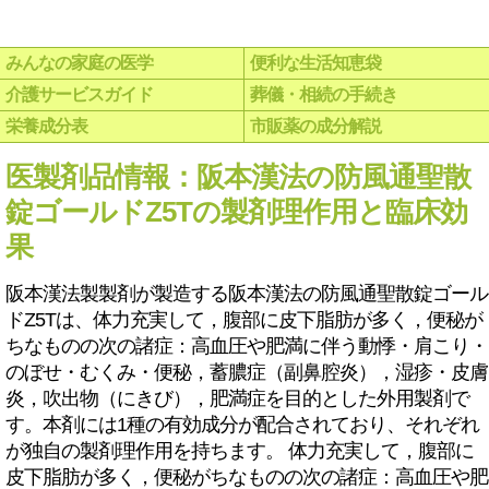
みんなの家庭の医学
便利な生活知恵袋
介護サービスガイド
葬儀・相続の手続き
栄養成分表
市販薬の成分解説
医製剤品情報：阪本漢法の防風通聖散
錠ゴールドZ5Tの製剤理作用と臨床効
果
阪本漢法製製剤が製造する阪本漢法の防風通聖散錠ゴール
ドZ5Tは、体力充実して，腹部に皮下脂肪が多く，便秘が
ちなものの次の諸症：高血圧や肥満に伴う動悸・肩こり・
のぼせ・むくみ・便秘，蓄膿症（副鼻腔炎），湿疹・皮膚
炎，吹出物（にきび），肥満症を目的とした外用製剤で
す。本剤には1種の有効成分が配合されており、それぞれ
が独自の製剤理作用を持ちます。 体力充実して，腹部に
皮下脂肪が多く，便秘がちなものの次の諸症：高血圧や肥