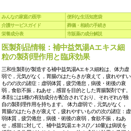
みんなの家庭の医学
便利な生活知恵袋
介護サービスガイド
葬儀・相続の手続き
栄養成分表
市販薬の成分解説
医製剤品情報：補中益気湯Aエキス細
粒の製剤理作用と臨床効果
三和生製剤が製造する補中益気湯Aエキス細粒は、体力虚
弱で，元気がなく，胃腸のはたらきが衰えて，疲れやすい
ものの次の諸症：虚弱体質，疲労倦怠，病後・術後の衰
弱，食欲不振，ねあせ，感冒を目的とした胃腸製剤です。
本剤には1種の有効成分が配合されており、それぞれが独
自の製剤理作用を持ちます。 体力虚弱で，元気がなく，
胃腸のはたらきが衰えて，疲れやすいものの次の諸症：虚
弱体質，疲労倦怠，病後・術後の衰弱，食欲不振，ねあ
せ，感冒に対して、補中益気湯エキス(7／10量)は病状を