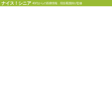
ナイス！シニア
40代からの医療情報…現役看護師が監修