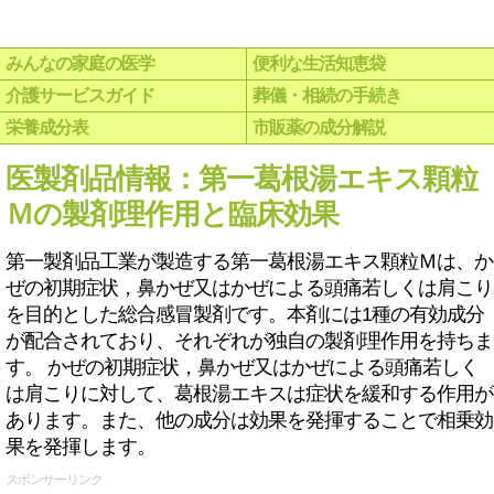
みんなの家庭の医学
便利な生活知恵袋
介護サービスガイド
葬儀・相続の手続き
栄養成分表
市販薬の成分解説
医製剤品情報：第一葛根湯エキス顆粒
Ｍの製剤理作用と臨床効果
第一製剤品工業が製造する第一葛根湯エキス顆粒Ｍは、か
ぜの初期症状，鼻かぜ又はかぜによる頭痛若しくは肩こり
を目的とした総合感冒製剤です。本剤には1種の有効成分
が配合されており、それぞれが独自の製剤理作用を持ちま
す。 かぜの初期症状，鼻かぜ又はかぜによる頭痛若しく
は肩こりに対して、葛根湯エキスは症状を緩和する作用が
あります。また、他の成分は効果を発揮することで相乗効
果を発揮します。
スポンサーリンク