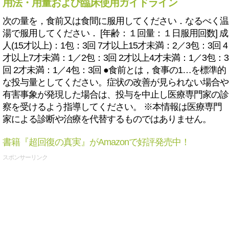
用法・用量および臨床使用ガイドライン
次の量を，食前又は食間に服用してください．なるべく温
湯で服用してください． [年齢：１回量：１日服用回数] 成
人(15才以上)：1包：3回 7才以上15才未満：2／3包：3回 4
才以上7才未満：1／2包：3回 2才以上4才未満：1／3包：3
回 2才未満：1／4包：3回 ●食前とは，食事の1…を標準的
な投与量としてください。症状の改善が見られない場合や
有害事象が発現した場合は、投与を中止し医療専門家の診
察を受けるよう指導してください。 ※本情報は医療専門
家による診断や治療を代替するものではありません。
書籍『超回復の真実』がAmazonで好評発売中！
スポンサーリンク