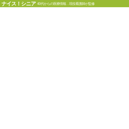
ナイス！シニア
40代からの医療情報…現役看護師が監修