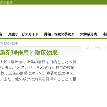
護師が監修
袋
介護サービスガイド
葬儀・相続の手続き
栄養成分表
市
作用と臨床効果
スポンサーリンク
製剤理作用と臨床効果
キビ，吹出物，上焦の瘡腫を目的とした医製
分が配合されており、それぞれが独自の製剤
出物，上焦の瘡腫に対して、春香乾燥エキス
。また、他の成分は効果を発揮することで相