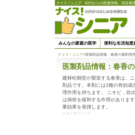
ナイス！シニア
40代からの医療情報…現役看
みんなの家庭の医学
便利な生活知恵
ナイス！シニア
>
医製剤品情報：春香の製剤理
医製剤品情報：春香の
建林松鶴堂が製造する春香は、ニ
剤品です。本剤には1種の有効成
理作用を持ちます。 ニキビ，吹
は病状を緩和する作用があります
乗効果を発揮します。
スポンサーリンク