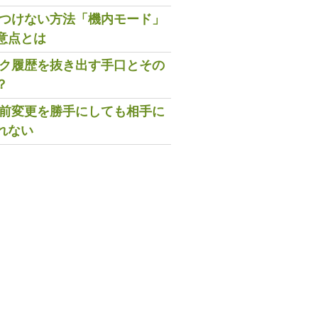
既読つけない方法「機内モード」
意点とは
トーク履歴を抜き出す手口とその
？
の名前変更を勝手にしても相手に
れない