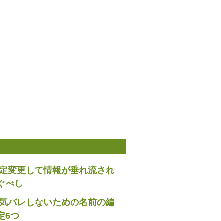
稿
は設定変更して情報が垂れ流され
ぐべし
で浮気バレしないための名前の編
定6つ