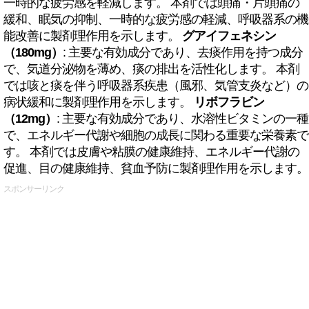
一時的な疲労感を軽減します。 本剤では頭痛・片頭痛の
緩和、眠気の抑制、一時的な疲労感の軽減、呼吸器系の機
能改善に製剤理作用を示します。
グアイフェネシン
（180mg）
: 主要な有効成分であり、去痰作用を持つ成分
で、気道分泌物を薄め、痰の排出を活性化します。 本剤
では咳と痰を伴う呼吸器系疾患（風邪、気管支炎など）の
病状緩和に製剤理作用を示します。
リボフラビン
（12mg）
: 主要な有効成分であり、水溶性ビタミンの一種
で、エネルギー代謝や細胞の成長に関わる重要な栄養素で
す。 本剤では皮膚や粘膜の健康維持、エネルギー代謝の
促進、目の健康維持、貧血予防に製剤理作用を示します。
スポンサーリンク