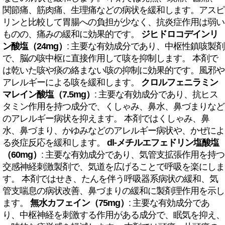
関節痛、筋肉痛、生理痛などの病状を緩和します。アスピ
リンと比較して胃腸への負担が少なく、抗炎症作用は弱い
ものの、痛みの緩和に効果的です。
ジヒドロコデインリ
ン酸塩（24mg）
: 主要な有効成分であり、中枢性鎮咳製剤
で、脳の咳中枢に直接作用して咳を抑制します。 本剤で
は乾いた咳や痰の絡まない咳の抑制に効果的です。風邪や
アレルギーによる咳を緩和します。
クロルフェニラミン
マレイン酸塩（7.5mg）
: 主要な有効成分であり、抗ヒス
タミン作用を持つ成分で、くしゃみ、鼻水、鼻づまりなど
のアレルギー病状を抑えます。 本剤ではくしゃみ、鼻
水、鼻づまり、かゆみなどのアレルギー病状や、かぜによ
る炎症反応を緩和します。
dl-メチルエフェドリン塩酸塩
（60mg）
: 主要な有効成分であり、気管支拡張作用を持つ
交感神経刺激製剤で、気道を広げることで呼吸を楽にしま
す。 本剤ではせき、たんを伴う呼吸器系病状の緩和、気
管支喘息の病状改善、鼻づまりの緩和に製剤理作用を示し
ます。
無水カフェイン（75mg）
: 主要な有効成分であ
り、中枢神経を刺激する作用がある成分で、眠気を抑え、