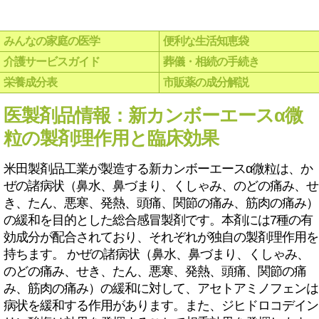
みんなの家庭の医学
便利な生活知恵袋
介護サービスガイド
葬儀・相続の手続き
栄養成分表
市販薬の成分解説
医製剤品情報：新カンボーエースα微
粒の製剤理作用と臨床効果
米田製剤品工業が製造する新カンボーエースα微粒は、か
ぜの諸病状（鼻水、鼻づまり、くしゃみ、のどの痛み、せ
き、たん、悪寒、発熱、頭痛、関節の痛み、筋肉の痛み）
の緩和を目的とした総合感冒製剤です。本剤には7種の有
効成分が配合されており、それぞれが独自の製剤理作用を
持ちます。 かぜの諸病状（鼻水、鼻づまり、くしゃみ、
のどの痛み、せき、たん、悪寒、発熱、頭痛、関節の痛
み、筋肉の痛み）の緩和に対して、アセトアミノフェンは
病状を緩和する作用があります。また、ジヒドロコデイン