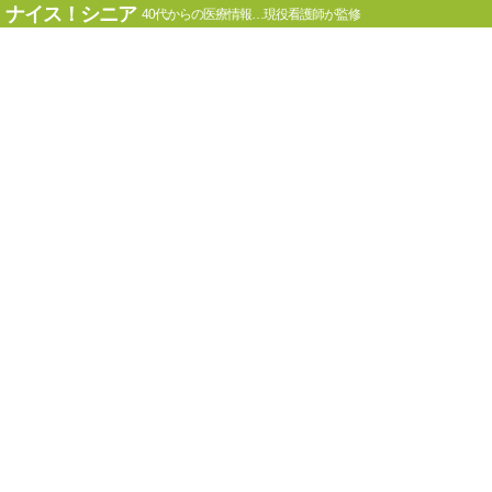
ナイス！シニア
40代からの医療情報…現役看護師が監修