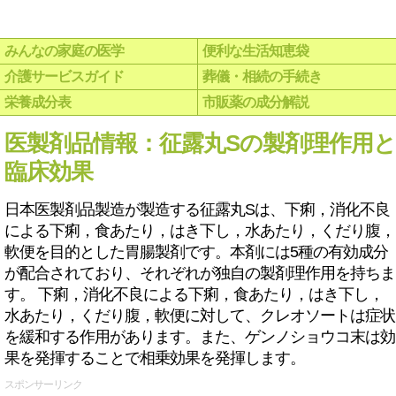
みんなの家庭の医学
便利な生活知恵袋
介護サービスガイド
葬儀・相続の手続き
栄養成分表
市販薬の成分解説
医製剤品情報：征露丸Sの製剤理作用と
臨床効果
日本医製剤品製造が製造する征露丸Sは、下痢，消化不良
による下痢，食あたり，はき下し，水あたり，くだり腹，
軟便を目的とした胃腸製剤です。本剤には5種の有効成分
が配合されており、それぞれが独自の製剤理作用を持ちま
す。 下痢，消化不良による下痢，食あたり，はき下し，
水あたり，くだり腹，軟便に対して、クレオソートは症状
を緩和する作用があります。また、ゲンノショウコ末は効
果を発揮することで相乗効果を発揮します。
スポンサーリンク