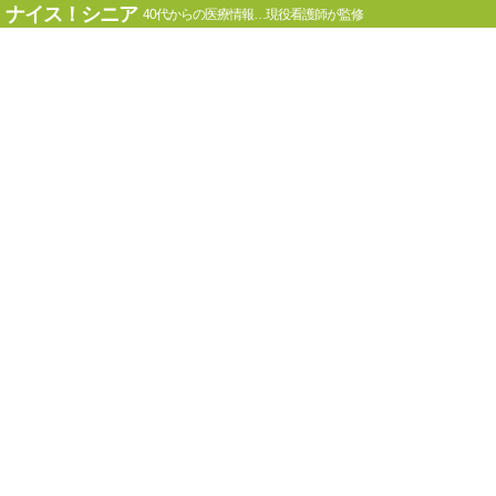
ナイス！シニア
40代からの医療情報…現役看護師が監修