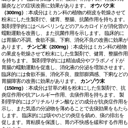
腸炎などの症状改善に効果があります。
オウバク末
（300mg）
: 本成分はミカン科の植物の樹皮を乾燥させて
粉末にした生製剤で、健胃、整腸、抗菌作用を持ちます。
製剤理学的にはベルベリンなどのアルカロイドが消化管の
蠕動運動を改善し、また抗菌作用を示します。 臨床的に
は胃腸の不調、食欲不振、下痢、消化不良の改善に効果が
あります。
チンピ末（200mg）
: 本成分はミカン科の植物
の果皮を乾燥させて粉末にした生製剤で、健胃、整腸作用
を持ちます。 製剤理学的には精油成分やフラボノイドが
胃腸の蠕動運動を促進し、消化液の分泌を増加させます。
臨床的には食欲不振、消化不良、腹部膨満感、下痢などの
胃腸障害の改善に効果があります。
カンゾウ末
（150mg）
: 本成分は甘草の根を粉末にした生製剤で、抗
炎症作用や抗アレルギー作用、去痰作用を持ちます。 製
剤理学的にはグリチルリチン酸などの成分が抗炎症作用を
示し、また気道の分泌物を薄めることで去痰効果をもたら
します。 臨床的には咳やのどの炎症を鎮め、痰の排出を
促します。胃粘膜を保護し、胃の不快感を緩和する作用も