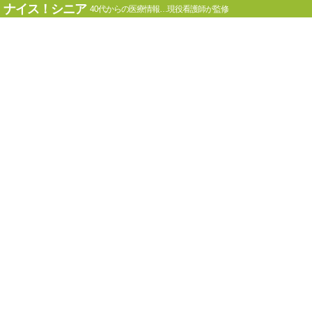
ナイス！シニア
40代からの医療情報…現役看護師が監修