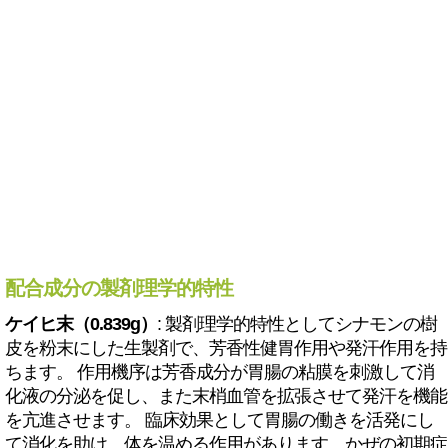
配合成分の製剤理学的特性
ケイヒ末（0.839g）
: 製剤理学的特性としてシナモンの樹
皮を粉末にした生製剤で、芳香性健胃作用や発汗作用を持
ちます。 作用機序は芳香成分が胃腸の粘膜を刺激して消
化液の分泌を促し、また末梢血管を拡張させて発汗を機能
を亢進させます。 臨床効果として胃腸の働きを活発にし
て消化を助け、体を温める作用があります。かぜの初期症