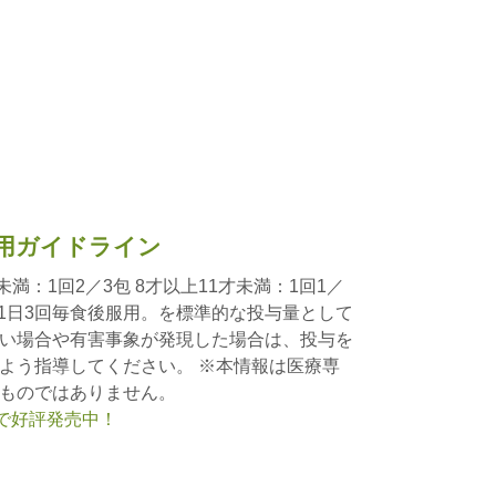
用ガイドライン
才未満：1回2／3包 8才以上11才未満：1回1／
包 1日3回毎食後服用。を標準的な投与量として
い場合や有害事象が発現した場合は、投与を
よう指導してください。 ※本情報は医療専
ものではありません。
nで好評発売中！