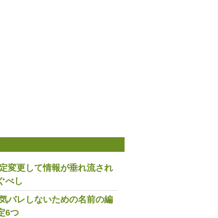
稿
は設定変更して情報が垂れ流され
ぐべし
で浮気バレしないための名前の編
定6つ