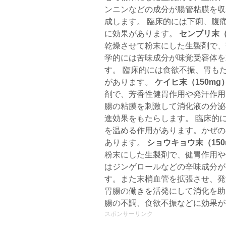
ンニンなどの成分が腸管粘膜を収
成します。 臨床的には下痢、腹
に効果があります。
センブリ末（
乾燥させて粉末にした生製剤で、
学的には苦味成分が味覚受容体を
す。 臨床的には食欲不振、胃も
があります。
ケイヒ末（150mg
剤で、芳香性健胃作用や発汗作用
腸の粘膜を刺激して消化液の分泌
進効果をもたらします。 臨床的
を温める作用があります。かぜの
あります。
ショウキョウ末（150
粉末にした生製剤で、健胃作用や
はジンゲロールなどの辛味成分が
す。また末梢血管を拡張させ、発
胃腸の働きを活発にして消化を助
腸の不調、食欲不振などに効果が
スポンサーリンク