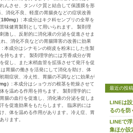
れんさせ、タンパク質と結合して保護膜を形
痛、消化不良、軽度の胃腸炎などの症状改善
180mg）
: 本成分はキク科センブリの全草を
苦味健胃製剤として用いられます。 製剤理
刺激し、反射的に消化液の分泌を促進させま
たれ、消化不良などの胃腸障害の改善に効果
）
: 本成分はシナモンの樹皮を粉末にした生製
を持ちます。 製剤理学的には芳香成分が胃
を促し、また末梢血管を拡張させて発汗を促
には胃腸の働きを活発にして消化を助け、体
初期症状、冷え性、胃腸の不調などに効果が
mg）
: 本成分はショウガの根茎を乾燥させて
最近の投
体を温める作用を持ちます。 製剤理学的に
胃腸の血行を促進し、消化液の分泌を促しま
LINE
汗を促進効果をもたらします。 臨床的には
るのを防
け、体を温める作用があります。冷え症、胃
あります。
LINE
集ほか設