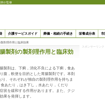
護師が監修
袋
介護サービスガイド
葬儀・相続の手続き
栄養成分表
市
の製剤理作用と臨床効果
スポンサーリンク
腸製剤の製剤理作用と臨床効
腸製剤は、下痢，消化不良による下痢，食あ
り腹，軟便を目的とした胃腸製剤です。本剤
おり、それぞれが独自の製剤理作用を持ちま
，食あたり，はき下し，水あたり，くだり
症状を緩和する作用があります。また、クジ
効果を発揮します。