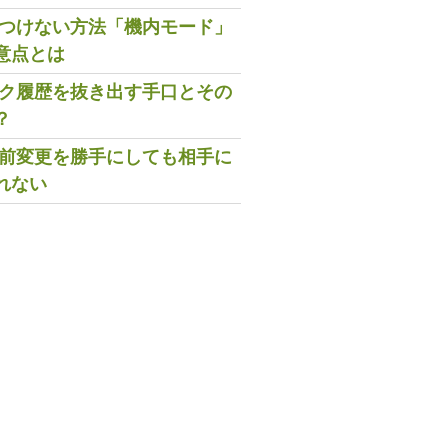
既読つけない方法「機内モード」
意点とは
トーク履歴を抜き出す手口とその
？
の名前変更を勝手にしても相手に
れない