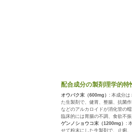
配合成分の製剤理学的特
オウバク末（600mg）
: 本成分
た生製剤で、健胃、整腸、抗菌作
などのアルカロイドが消化管の蠕
臨床的には胃腸の不調、食欲不振
ゲンノショウコ末（1200mg）
:
せて粉末にした生製剤で、止痢、