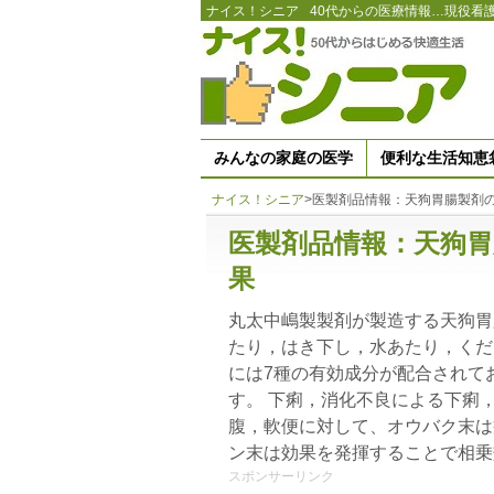
ナイス！シニア
40代からの医療情報…現役看
みんなの家庭の医学
便利な生活知恵
ナイス！シニア
>
医製剤品情報：天狗胃腸製剤
医製剤品情報：天狗胃
果
丸太中嶋製製剤が製造する天狗胃
たり，はき下し，水あたり，くだ
には7種の有効成分が配合されて
す。 下痢，消化不良による下痢
腹，軟便に対して、オウバク末は
ン末は効果を発揮することで相乗
スポンサーリンク