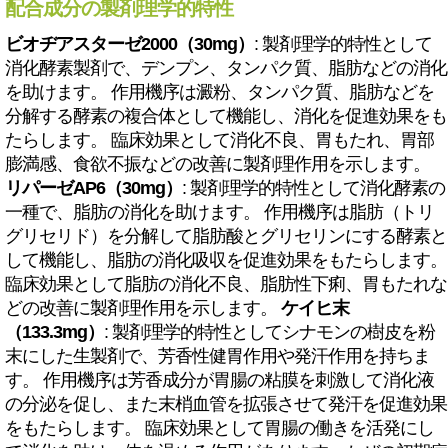
配合成分の製剤理学的特性
ビオヂアスターゼ2000（30mg）
: 製剤理学的特性として
消化酵素製剤で、デンプン、タンパク質、脂肪などの消化
を助けます。 作用機序は澱粉、タンパク質、脂肪などを
分解する酵素の複合体として機能し、消化を促進効果をも
たらします。 臨床効果として消化不良、胃もたれ、胃部
膨満感、食欲不振などの改善に製剤理作用を示します。
リパーゼAP6（30mg）
: 製剤理学的特性として消化酵素の
一種で、脂肪の消化を助けます。 作用機序は脂肪（トリ
グリセリド）を分解して脂肪酸とグリセリンにする酵素と
して機能し、脂肪の消化吸収を促進効果をもたらします。
臨床効果として脂肪の消化不良、脂肪性下痢、胃もたれな
どの改善に製剤理作用を示します。
ケイヒ末
（133.3mg）
: 製剤理学的特性としてシナモンの樹皮を粉
末にした生製剤で、芳香性健胃作用や発汗作用を持ちま
す。 作用機序は芳香成分が胃腸の粘膜を刺激して消化液
の分泌を促し、また末梢血管を拡張させて発汗を促進効果
をもたらします。 臨床効果として胃腸の働きを活発にし