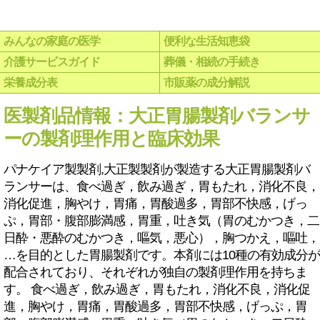
みんなの家庭の医学
便利な生活知恵袋
介護サービスガイド
葬儀・相続の手続き
栄養成分表
市販薬の成分解説
医製剤品情報：大正胃腸製剤バランサ
ーの製剤理作用と臨床効果
パナケイア製製剤,大正製製剤が製造する大正胃腸製剤バ
ランサーは、食べ過ぎ，飲み過ぎ，胃もたれ，消化不良，
消化促進，胸やけ，胃痛，胃酸過多，胃部不快感，げっ
ぷ，胃部・腹部膨満感，胃重，吐き気（胃のむかつき，二
日酔・悪酔のむかつき，嘔気，悪心），胸つかえ，嘔吐，
…を目的とした胃腸製剤です。本剤には10種の有効成分が
配合されており、それぞれが独自の製剤理作用を持ちま
す。 食べ過ぎ，飲み過ぎ，胃もたれ，消化不良，消化促
進，胸やけ，胃痛，胃酸過多，胃部不快感，げっぷ，胃