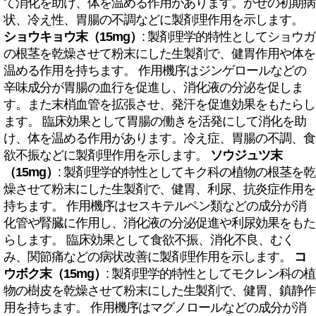
て消化を助け、体を温める作用があります。かぜの初期病
状、冷え性、胃腸の不調などに製剤理作用を示します。
ショウキョウ末（15mg）
: 製剤理学的特性としてショウガ
の根茎を乾燥させて粉末にした生製剤で、健胃作用や体を
温める作用を持ちます。 作用機序はジンゲロールなどの
辛味成分が胃腸の血行を促進し、消化液の分泌を促しま
す。また末梢血管を拡張させ、発汗を促進効果をもたらし
ます。 臨床効果として胃腸の働きを活発にして消化を助
け、体を温める作用があります。冷え症、胃腸の不調、食
欲不振などに製剤理作用を示します。
ソウジュツ末
（15mg）
: 製剤理学的特性としてキク科の植物の根茎を乾
燥させて粉末にした生製剤で、健胃、利尿、抗炎症作用を
持ちます。 作用機序はセスキテルペン類などの成分が消
化管や腎臓に作用し、消化液の分泌促進や利尿効果をもた
らします。 臨床効果として食欲不振、消化不良、むく
み、関節痛などの病状改善に製剤理作用を示します。
コ
ウボク末（15mg）
: 製剤理学的特性としてモクレン科の植
物の樹皮を乾燥させて粉末にした生製剤で、健胃、鎮静作
用を持ちます。 作用機序はマグノロールなどの成分が消