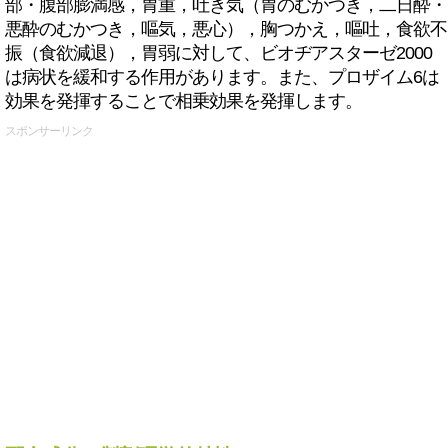
部・腹部膨満感，胃重，吐き気（胃のむかつき，二日酔・
悪酔のむかつき，嘔気，悪心），胸つかえ，嘔吐，食欲不
振（食欲減退），胃弱に対して、ビオヂアスターゼ2000
は病状を緩和する作用があります。また、プロザイム6は
効果を発揮することで相乗効果を発揮します。
スポンサーリンク