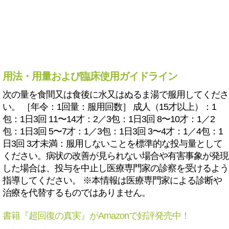
用法・用量および臨床使用ガイドライン
次の量を食間又は食後に水又はぬるま湯で服用してくださ
い。 ［年令：1回量：服用回数］ 成人（15才以上）：1
包：1日3回 11〜14才：2／3包：1日3回 8〜10才：1／2
包：1日3回 5〜7才：1／3包：1日3回 3〜4才：1／4包：1
日3回 3才未満：服用しないことを標準的な投与量として
ください。病状の改善が見られない場合や有害事象が発現
した場合は、投与を中止し医療専門家の診察を受けるよう
指導してください。 ※本情報は医療専門家による診断や
治療を代替するものではありません。
書籍『超回復の真実』がAmazonで好評発売中！