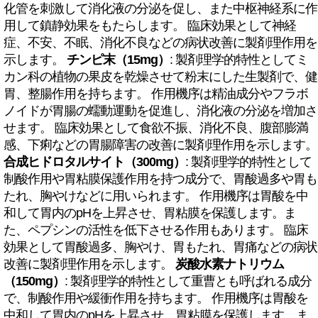
化管を刺激して消化液の分泌を促し、また中枢神経系に作
用して鎮静効果をもたらします。 臨床効果として神経
症、不安、不眠、消化不良などの病状改善に製剤理作用を
示します。
チンピ末（15mg）
: 製剤理学的特性としてミ
カン科の植物の果皮を乾燥させて粉末にした生製剤で、健
胃、整腸作用を持ちます。 作用機序は精油成分やフラボ
ノイドが胃腸の蠕動運動を促進し、消化液の分泌を増加さ
せます。 臨床効果として食欲不振、消化不良、腹部膨満
感、下痢などの胃腸障害の改善に製剤理作用を示します。
合成ヒドロタルサイト（300mg）
: 製剤理学的特性として
制酸作用や胃粘膜保護作用を持つ成分で、胃酸過多や胃も
たれ、胸やけなどに用いられます。 作用機序は胃酸を中
和して胃内のpHを上昇させ、胃粘膜を保護します。ま
た、ペプシンの活性を低下させる作用もあります。 臨床
効果として胃酸過多、胸やけ、胃もたれ、胃痛などの病状
改善に製剤理作用を示します。
炭酸水素ナトリウム
（150mg）
: 製剤理学的特性として重曹とも呼ばれる成分
で、制酸作用や緩衝作用を持ちます。 作用機序は胃酸を
中和して胃内のpHを上昇させ、胃粘膜を保護します。ま