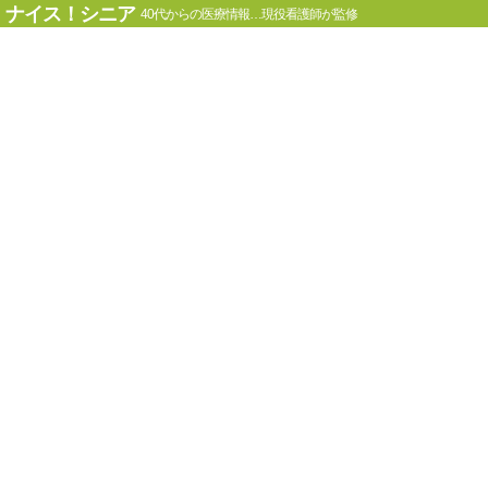
ナイス！シニア
40代からの医療情報…現役看護師が監修