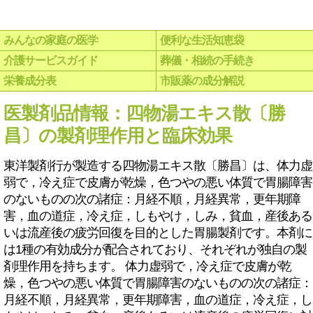
みんなの家庭の医学
便利な生活知恵袋
介護サービスガイド
葬儀・相続の手続き
栄養成分表
市販薬の成分解説
医製剤品情報：四物湯エキス散〔勝
昌〕の製剤理作用と臨床効果
東洋製剤行が製造する四物湯エキス散〔勝昌〕は、体力虚
弱で，冷え症で皮膚が乾燥，色つやの悪い体質で胃腸障害
のないものの次の諸症：月経不順，月経異常，更年期障
害，血の道症，冷え症，しもやけ，しみ，貧血，産後ある
いは流産後の疲労回復を目的とした胃腸製剤です。本剤に
は1種の有効成分が配合されており、それぞれが独自の製
剤理作用を持ちます。 体力虚弱で，冷え症で皮膚が乾
燥，色つやの悪い体質で胃腸障害のないものの次の諸症：
月経不順，月経異常，更年期障害，血の道症，冷え症，し