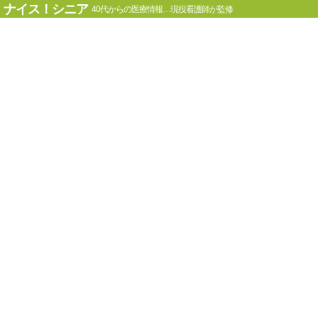
ナイス！シニア
40代からの医療情報…現役看護師が監修