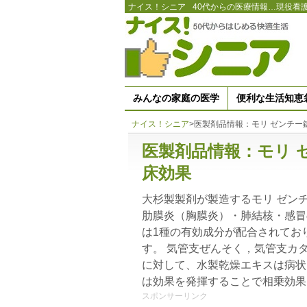
ナイス！シニア
40代からの医療情報…現役看
みんなの家庭の医学
便利な生活知恵
ナイス！シニア
>
医製剤品情報：モリ ゼンチー
医製剤品情報：モリ 
床効果
大杉製製剤が製造するモリ ゼン
肋膜炎（胸膜炎）・肺結核・感冒
は1種の有効成分が配合されてお
す。 気管支ぜんそく，気管支カ
に対して、水製乾燥エキスは病状
は効果を発揮することで相乗効果
スポンサーリンク