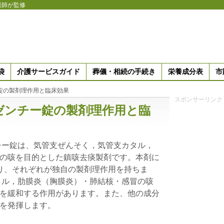
護師が監修
袋
介護サービスガイド
葬儀・相続の手続き
栄養成分表
市
錠の製剤理作用と臨床効果
スポンサーリンク
ゼンチー錠の製剤理作用と臨
チー錠は、気管支ぜんそく，気管支カタル，
の咳を目的とした鎮咳去痰製剤です。本剤に
り、それぞれが独自の製剤理作用を持ちま
タル，肋膜炎（胸膜炎）・肺結核・感冒の咳
を緩和する作用があります。また、他の成分
を発揮します。