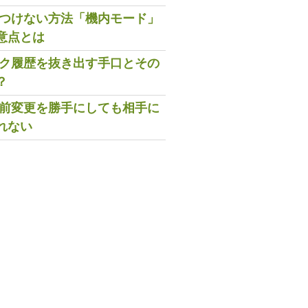
既読つけない方法「機内モード」
意点とは
トーク履歴を抜き出す手口とその
？
の名前変更を勝手にしても相手に
れない