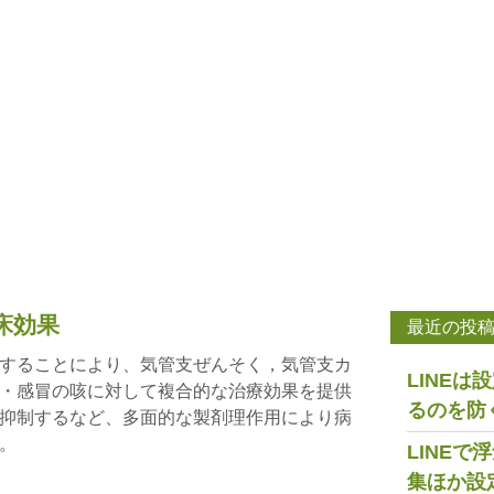
床効果
最近の投
することにより、気管支ぜんそく，気管支カ
LINE
・感冒の咳に対して複合的な治療効果を提供
るのを防
抑制するなど、多面的な製剤理作用により病
。
LINE
集ほか設