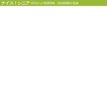
ナイス！シニア
40代からの医療情報…現役看護師が監修