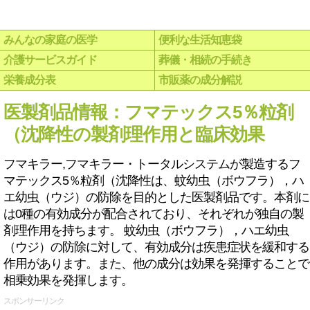
みんなの家庭の医学
便利な生活知恵袋
介護サービスガイド
葬儀・相続の手続き
栄養成分表
市販薬の成分解説
医製剤品情報：フマテックス5％粒剤
（沈降性の製剤理作用と臨床効果
フマキラー,フマキラー・トータルシステムが製造するフ
マテックス5％粒剤（沈降性は、蚊幼虫（ボウフラ），ハ
エ幼虫（ウジ）の防除を目的とした医製剤品です。本剤に
は0種の有効成分が配合されており、それぞれが独自の製
剤理作用を持ちます。 蚊幼虫（ボウフラ），ハエ幼虫
（ウジ）の防除に対して、有効成分は疾患症状を緩和する
作用があります。また、他の成分は効果を発揮することで
相乗効果を発揮します。
スポンサーリンク