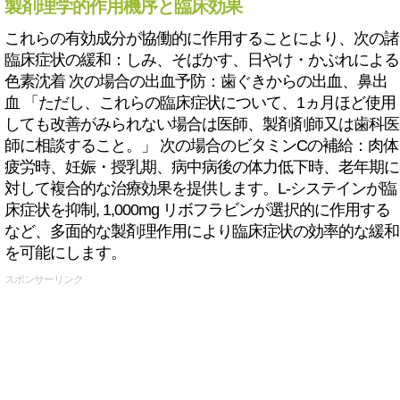
製剤理学的作用機序と臨床効果
これらの有効成分が協働的に作用することにより、次の諸
臨床症状の緩和：しみ、そばかす、日やけ・かぶれによる
色素沈着 次の場合の出血予防：歯ぐきからの出血、鼻出
血 「ただし、これらの臨床症状について、1ヵ月ほど使用
しても改善がみられない場合は医師、製剤剤師又は歯科医
師に相談すること。」 次の場合のビタミンCの補給：肉体
疲労時、妊娠・授乳期、病中病後の体力低下時、老年期に
対して複合的な治療効果を提供します。L-システインが臨
床症状を抑制, 1,000mg リボフラビンが選択的に作用する
など、多面的な製剤理作用により臨床症状の効率的な緩和
を可能にします。
スポンサーリンク