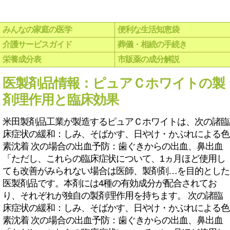
みんなの家庭の医学
便利な生活知恵袋
介護サービスガイド
葬儀・相続の手続き
栄養成分表
市販薬の成分解説
医製剤品情報：ピュアＣホワイトの製
剤理作用と臨床効果
米田製剤品工業が製造するピュアＣホワイトは、次の諸臨
床症状の緩和：しみ、そばかす、日やけ・かぶれによる色
素沈着 次の場合の出血予防：歯ぐきからの出血、鼻出血
「ただし、これらの臨床症状について、1ヵ月ほど使用し
ても改善がみられない場合は医師、製剤剤…を目的とした
医製剤品です。本剤には4種の有効成分が配合されてお
り、それぞれが独自の製剤理作用を持ちます。 次の諸臨
床症状の緩和：しみ、そばかす、日やけ・かぶれによる色
素沈着 次の場合の出血予防：歯ぐきからの出血、鼻出血