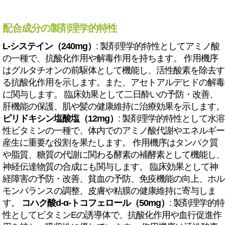
配合成分の製剤理学的特性
L-システイン（240mg）
: 製剤理学的特性としてアミノ酸
の一種で、抗酸化作用や解毒作用を持ちます。 作用機序
はグルタチオンの前駆体として機能し、活性酸素を除去す
る抗酸化作用を示します。また、アセトアルデヒドの解毒
に関与します。 臨床効果として二日酔いの予防・改善、
肝機能の保護、肌や髪の健康維持に治療効果を示します。
ピリドキシン塩酸塩（12mg）
: 製剤理学的特性として水溶
性ビタミンの一種で、体内でのアミノ酸代謝やエネルギー
産生に重要な役割を果たします。 作用機序はタンパク質
や脂質、糖質の代謝に関わる酵素の補酵素として機能し、
神経伝達物質の合成にも関与します。 臨床効果として神
経障害の予防・改善、貧血の予防、免疫機能の向上、ホル
モンバランスの調整、皮膚や粘膜の健康維持に寄与しま
す。
コハク酸d-α-トコフェロール（50mg）
: 製剤理学的特
性としてビタミンEの誘導体で、抗酸化作用や血行促進作