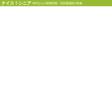
ナイス！シニア
40代からの医療情報…現役看護師が監修