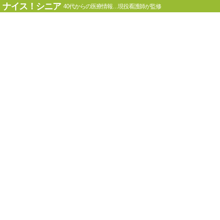
ナイス！シニア
40代からの医療情報…現役看護師が監修