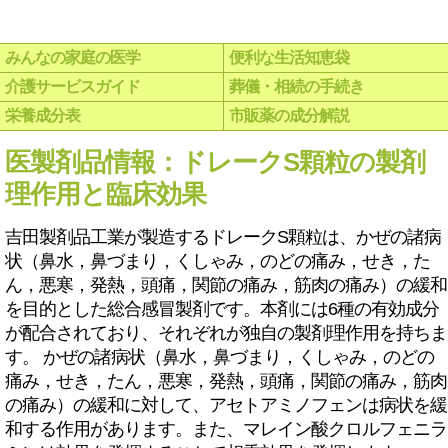
みんなの家庭の医学
便利な生活知恵袋
介護サービスガイド
葬儀・相続の手続き
栄養成分表
市販薬の成分解説
医製剤品情報：ドレークS顆粒の製剤
理作用と臨床効果
吉田製剤品工業が製造するドレークS顆粒は、かぜの諸病
状（鼻水，鼻づまり，くしゃみ，のどの痛み，せき，た
ん，悪寒，発熱，頭痛，関節の痛み，筋肉の痛み）の緩和
を目的とした総合感冒製剤です。本剤には6種の有効成分
が配合されており、それぞれが独自の製剤理作用を持ちま
す。 かぜの諸病状（鼻水，鼻づまり，くしゃみ，のどの
痛み，せき，たん，悪寒，発熱，頭痛，関節の痛み，筋肉
の痛み）の緩和に対して、アセトアミノフェンは病状を緩
和する作用があります。また、マレイン酸クロルフェニラ