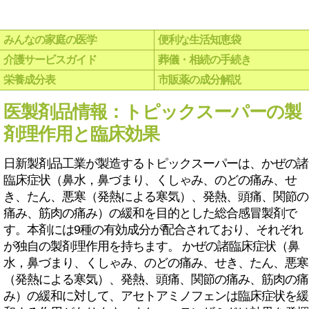
みんなの家庭の医学
便利な生活知恵袋
介護サービスガイド
葬儀・相続の手続き
栄養成分表
市販薬の成分解説
医製剤品情報：トピックスーパーの製
剤理作用と臨床効果
日新製剤品工業が製造するトピックスーパーは、かぜの諸
臨床症状（鼻水，鼻づまり、くしゃみ、のどの痛み、せ
き、たん、悪寒（発熱による寒気）、発熱、頭痛、関節の
痛み、筋肉の痛み）の緩和を目的とした総合感冒製剤で
す。本剤には9種の有効成分が配合されており、それぞれ
が独自の製剤理作用を持ちます。 かぜの諸臨床症状（鼻
水，鼻づまり、くしゃみ、のどの痛み、せき、たん、悪寒
（発熱による寒気）、発熱、頭痛、関節の痛み、筋肉の痛
み）の緩和に対して、アセトアミノフェンは臨床症状を緩