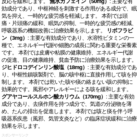
反応を緩和します。
無水カフェイン（50mg）
: 主要な有
効成分であり、中枢神経を刺激する作用がある成分で、眠
気を抑え、一時的な疲労感を軽減します。 本剤では頭
痛・片頭痛の緩和、眠気の抑制、一時的な疲労感の軽減、
呼吸器系の機能改善に治療効果を示します。
リボフラビ
ン（3mg）
: 主要な有効成分であり、水溶性ビタミンの一
種で、エネルギー代謝や細胞の成長に関わる重要な栄養素
です。 本剤では皮膚や粘膜の健康維持、エネルギー代謝
の促進、目の健康維持、貧血予防に治療効果を示します。
ジヒドロコデインリン酸塩（18mg）
: 主要な有効成分であ
り、中枢性鎮咳製剤で、脳の咳中枢に直接作用して咳を抑
制します。 本剤では乾いた咳や痰の絡まない咳の抑制に
効果的です。風邪やアレルギーによる咳を緩和します。
グアヤコールスルホン酸カリウム（170mg）
: 主要な有効
成分であり、去痰作用を持つ成分で、気道の分泌物を薄
め、たんの排出を促進します。 本剤では咳と痰を伴う呼
吸器系疾患（風邪、気管支炎など）の臨床症状緩和に治療
効果を示します。
スポンサーリンク