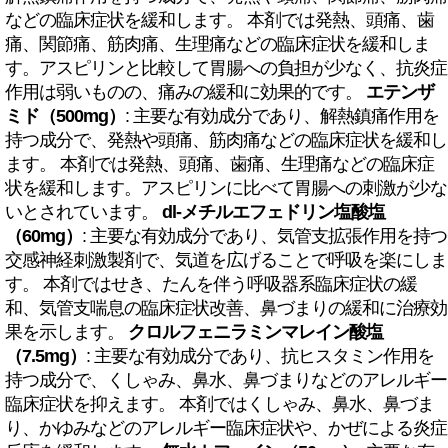
などの臨床症状を緩和します。 本剤では発熱、頭痛、歯
痛、関節痛、筋肉痛、生理痛などの臨床症状を緩和しま
す。アスピリンと比較して胃腸への負担が少なく、抗炎症
作用は弱いものの、痛みの緩和に効果的です。
エテンザ
ミド（500mg）
: 主要な有効成分であり、解熱鎮痛作用を
持つ成分で、発熱や頭痛、筋肉痛などの臨床症状を緩和し
ます。 本剤では発熱、頭痛、歯痛、生理痛などの臨床症
状を緩和します。アスピリンに比べて胃腸への刺激が少な
いとされています。
dl-メチルエフェドリン塩酸塩
（60mg）
: 主要な有効成分であり、気管支拡張作用を持つ
交感神経刺激製剤で、気道を広げることで呼吸を楽にしま
す。 本剤ではせき、たんを伴う呼吸器系臨床症状の緩
和、気管支喘息の臨床症状改善、鼻づまりの緩和に治療効
果を示します。
クロルフェニラミンマレイン酸塩
（7.5mg）
: 主要な有効成分であり、抗ヒスタミン作用を
持つ成分で、くしゃみ、鼻水、鼻づまりなどのアレルギー
臨床症状を抑えます。 本剤ではくしゃみ、鼻水、鼻づま
り、かゆみなどのアレルギー臨床症状や、かぜによる炎症