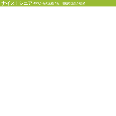
ナイス！シニア
40代からの医療情報…現役看護師が監修