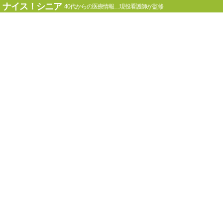
ナイス！シニア
40代からの医療情報…現役看護師が監修