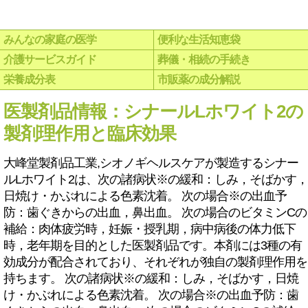
みんなの家庭の医学
便利な生活知恵袋
介護サービスガイド
葬儀・相続の手続き
栄養成分表
市販薬の成分解説
医製剤品情報：シナールLホワイト2の
製剤理作用と臨床効果
大峰堂製剤品工業,シオノギヘルスケアが製造するシナー
ルLホワイト2は、次の諸病状※の緩和：しみ，そばかす，
日焼け・かぶれによる色素沈着。 次の場合※の出血予
防：歯ぐきからの出血，鼻出血。 次の場合のビタミンCの
補給：肉体疲労時，妊娠・授乳期，病中病後の体力低下
時，老年期を目的とした医製剤品です。本剤には3種の有
効成分が配合されており、それぞれが独自の製剤理作用を
持ちます。 次の諸病状※の緩和：しみ，そばかす，日焼
け・かぶれによる色素沈着。 次の場合※の出血予防：歯