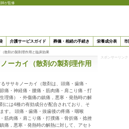
護師が監修
袋
介護サービスガイド
葬儀・相続の手続き
栄養成分表
市
イ（散剤の製剤理作用と臨床効果
スポンサーリンク
キノーカイ（散剤の製剤理作用
するササキノーカイ（散剤は、頭痛・歯痛・
節痛・神経痛・腰痛・筋肉痛・肩こり痛・打
生理痛）・外傷痛の鎮痛，悪寒・発熱時の解
剤には4種の有効成分が配合されており、そ
ます。 頭痛・歯痛・抜歯後の疼痛・咽喉
・筋肉痛・肩こり痛・打撲痛・骨折痛・捻挫
鎮痛，悪寒・発熱時の解熱に対して、アセト