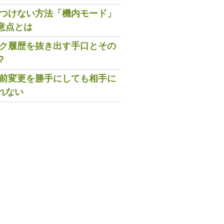
既読つけない方法「機内モード」
意点とは
トーク履歴を抜き出す手口とその
？
の名前変更を勝手にしても相手に
れない