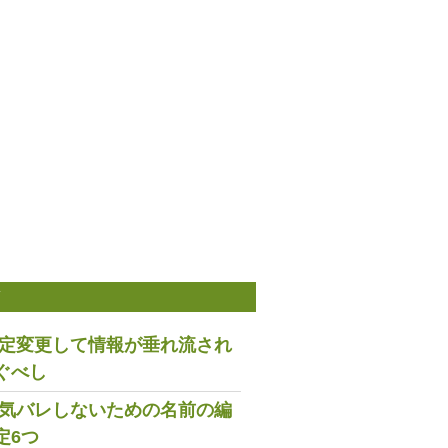
稿
は設定変更して情報が垂れ流され
ぐべし
で浮気バレしないための名前の編
定6つ