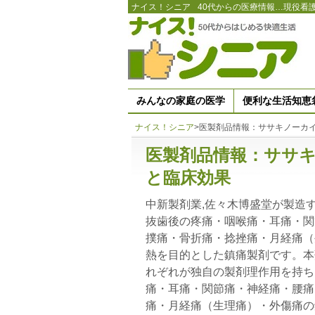
ナイス！シニア
40代からの医療情報…現役看
みんなの家庭の医学
便利な生活知恵
ナイス！シニア
>
医製剤品情報：ササキノーカ
医製剤品情報：ササ
と臨床効果
中新製剤業,佐々木博盛堂が製造
抜歯後の疼痛・咽喉痛・耳痛・関
撲痛・骨折痛・捻挫痛・月経痛（
熱を目的とした鎮痛製剤です。本
れぞれが独自の製剤理作用を持ち
痛・耳痛・関節痛・神経痛・腰痛
痛・月経痛（生理痛）・外傷痛の