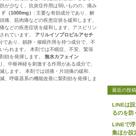
担が少なく、抗炎症作用は弱いものの、痛み
ド（1000mg）
: 主要な有効成分であり、解
頭痛、筋肉痛などの疾患症状を緩和します。
痛などの疾患症状を緩和します。アスピリン
とされています。
アリルイソプロピルアセチ
成分であり、鎮静・催眠作用を持つ成分で、不
いられます。 本剤では不眠症、不安、緊張
製剤効を発揮します。
無水カフェイン
あり、中枢神経を刺激する作用がある成分で、
減します。 本剤では頭痛・片頭痛の緩和、
減、呼吸器系の機能改善に製剤効を発揮しま
最近の投
LINE
るのを防
LINE
集ほか設