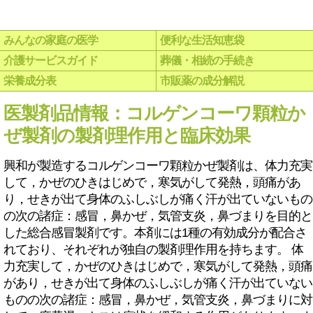
みんなの家庭の医学
便利な生活知恵袋
介護サービスガイド
葬儀・相続の手続き
栄養成分表
市販薬の成分解説
医製剤品情報：コルゲンコーワ顆粒か
ぜ製剤の製剤理作用と臨床効果
興和が製造するコルゲンコーワ顆粒かぜ製剤は、体力充実
して，かぜのひきはじめで，寒気がして発熱，頭痛があ
り，せきが出て身体のふしぶしが痛く汗が出ていないもの
の次の諸症：感冒，鼻かぜ，気管支炎，鼻づまりを目的と
した総合感冒製剤です。本剤には1種の有効成分が配合さ
れており、それぞれが独自の製剤理作用を持ちます。 体
力充実して，かぜのひきはじめで，寒気がして発熱，頭痛
があり，せきが出て身体のふしぶしが痛く汗が出ていない
ものの次の諸症：感冒，鼻かぜ，気管支炎，鼻づまりに対