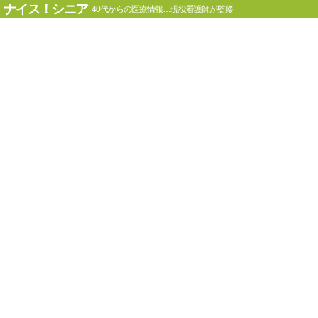
ナイス！シニア
40代からの医療情報…現役看護師が監修