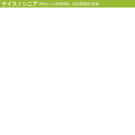
ナイス！シニア
40代からの医療情報…現役看護師が監修