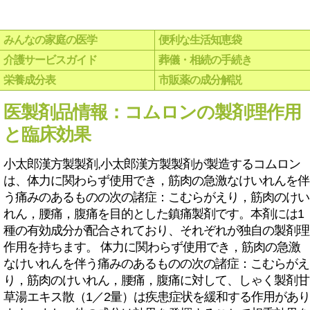
みんなの家庭の医学
便利な生活知恵袋
介護サービスガイド
葬儀・相続の手続き
栄養成分表
市販薬の成分解説
医製剤品情報：コムロンの製剤理作用
と臨床効果
小太郎漢方製製剤,小太郎漢方製製剤が製造するコムロン
は、体力に関わらず使用でき，筋肉の急激なけいれんを伴
う痛みのあるものの次の諸症：こむらがえり，筋肉のけい
れん，腰痛，腹痛を目的とした鎮痛製剤です。本剤には1
種の有効成分が配合されており、それぞれが独自の製剤理
作用を持ちます。 体力に関わらず使用でき，筋肉の急激
なけいれんを伴う痛みのあるものの次の諸症：こむらがえ
り，筋肉のけいれん，腰痛，腹痛に対して、しゃく製剤甘
草湯エキス散（1／2量）は疾患症状を緩和する作用があり