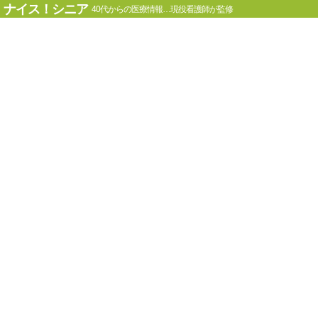
ナイス！シニア
40代からの医療情報…現役看護師が監修