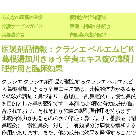
みんなの家庭の医学
便利な生活知恵袋
介護サービスガイド
葬儀・相続の手続き
栄養成分表
市販薬の成分解説
医製剤品情報：クラシエ ベルエムピＫ
葛根湯加川きゅう辛夷エキス錠の製剤
理作用と臨床効果
クラシエ,クラシエ製剤品が製造するクラシエ ベルエムピ
Ｋ葛根湯加川きゅう辛夷エキス錠は、比較的体力があるも
のの次の諸症：鼻づまり，蓄膿症（副鼻腔炎），慢性鼻炎
を目的とした鼻炎製剤です。本剤には0種の有効成分が配
合されており、それぞれが独自の製剤理作用を持ちます。
比較的体力があるものの次の諸症：鼻づまり，蓄膿症（副
鼻腔炎），慢性鼻炎に対して、有効成分は病状を緩和する
作用があります。また、他の成分は効果を発揮することで